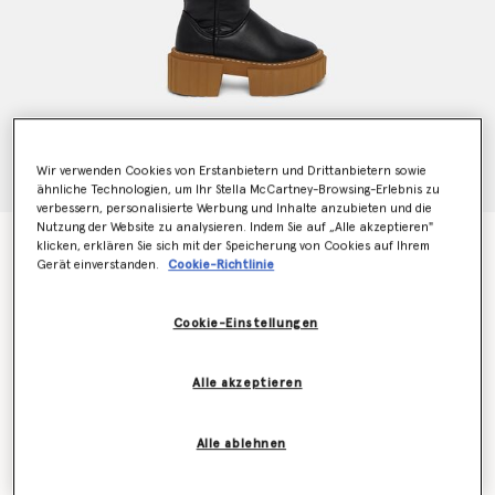
Wir verwenden Cookies von Erstanbietern und Drittanbietern sowie
ähnliche Technologien, um Ihr Stella McCartney-Browsing-Erlebnis zu
verbessern, personalisierte Werbung und Inhalte anzubieten und die
Nutzung der Website zu analysieren. Indem Sie auf „Alle akzeptieren"
Teddy-Overknee-Stiefel Emilie
klicken, erklären Sie sich mit der Speicherung von Cookies auf Ihrem
Preis reduziert von
bis
Gerät einverstanden.
Cookie-Richtlinie
€695.00
€417.00
Cookie-Einstellungen
Farbe
Schwarz
Alle akzeptieren
ausgewählt
Alle ablehnen
Wähle die Größe aus (Italian)