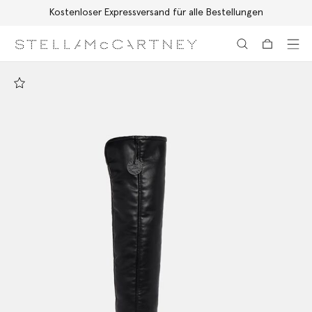
Kostenloser Expressversand für alle Bestellungen
Zum Hauptinhalt
Zum Inhalt der Fußzeile