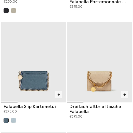
Falabella Portemonnaie mit
€250.00
Kette
€395.00
ausgewählt
Falabella Slip Kartenetui
Dreifachfaltbrieftasche
Falabella
€275.00
€395.00
ausgewählt