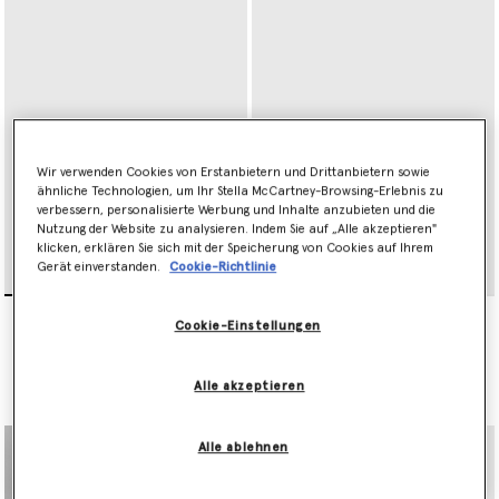
Wir verwenden Cookies von Erstanbietern und Drittanbietern sowie
ähnliche Technologien, um Ihr Stella McCartney-Browsing-Erlebnis zu
verbessern, personalisierte Werbung und Inhalte anzubieten und die
Nutzung der Website zu analysieren. Indem Sie auf „Alle akzeptieren"
klicken, erklären Sie sich mit der Speicherung von Cookies auf Ihrem
Gerät einverstanden.
Cookie-Richtlinie
Falabella
Falabella Portemonnaie mit
Cookie-Einstellungen
Zweifachfaltbrieftasche
Kette
€350.00
€595.00
Alle akzeptieren
ausgewählt
Alle ablehnen