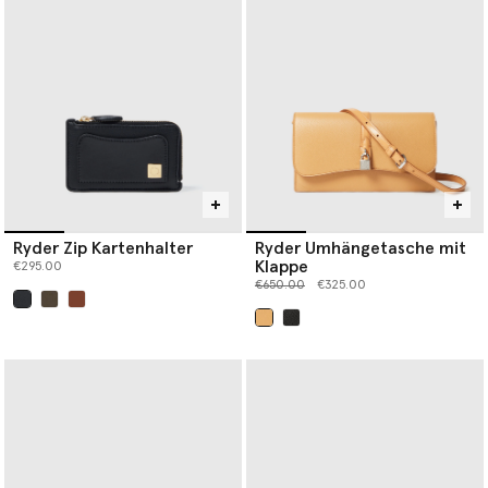
Ryder Zip Kartenhalter
Ryder Umhängetasche mit
Klappe
€295.00
Preis reduziert von
bis
€650.00
€325.00
ausgewählt
ausgewählt