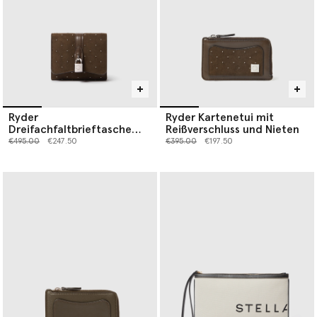
Ryder
Ryder Kartenetui mit
Dreifachfaltbrieftasche
Reißverschluss und Nieten
mit Nieten
Preis reduziert von
bis
Preis reduziert von
bis
€495.00
€247.50
€395.00
€197.50