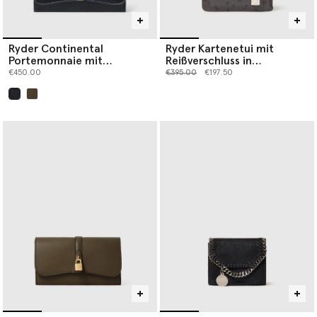
Ryder Continental
Ryder Kartenetui mit
Portemonnaie mit
Reißverschluss in
Umschlag
Straußenoptik
Preis reduziert von
bis
€450.00
€395.00
€197.50
ausgewählt