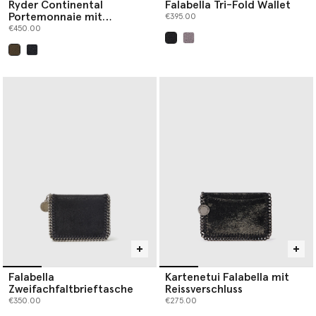
Ryder Continental
Falabella Tri-Fold Wallet
Portemonnaie mit
€395.00
Umschlag
€450.00
ausgewählt
ausgewählt
Falabella
Kartenetui Falabella mit
Zweifachfaltbrieftasche
Reissverschluss
€350.00
€275.00