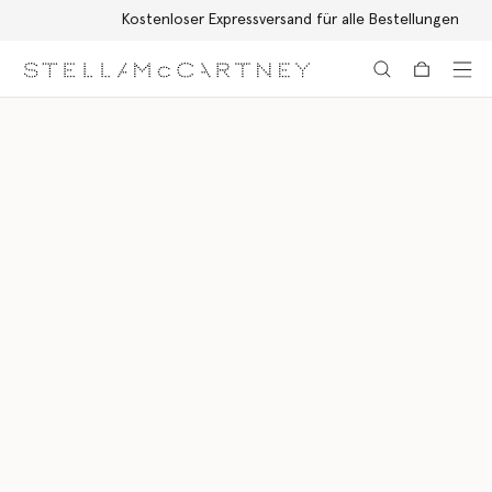
Kostenloser Expressversand für alle Bestellungen
Zum Hauptinhalt
Zum Inhalt der Fußzeile