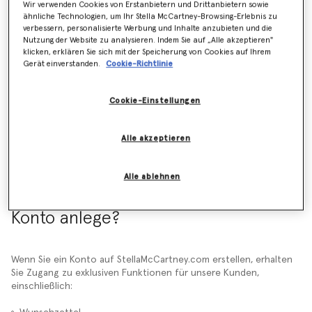
Kann ich meine Bestellung stornieren?
Wir verwenden Cookies von Erstanbietern und Drittanbietern sowie
ähnliche Technologien, um Ihr Stella McCartney-Browsing-Erlebnis zu
verbessern, personalisierte Werbung und Inhalte anzubieten und die
Was ist eine Vorbestellung und wie funktioniert sie?
Nutzung der Website zu analysieren. Indem Sie auf „Alle akzeptieren"
klicken, erklären Sie sich mit der Speicherung von Cookies auf Ihrem
Gerät einverstanden.
Cookie-Richtlinie
Wie funktionieren Aktionscodes?
Cookie-Einstellungen
Es sind mehr als 24 Stunden vergangen und ich habe immer noch keine
Auftragsbestätigung per E-Mail erhalten. Was soll ich tun?
Alle akzeptieren
Alle ablehnen
Was sind die Vorteile, wenn ich ein
Konto anlege?
Wenn Sie ein Konto auf StellaMcCartney.com erstellen, erhalten
Sie Zugang zu exklusiven Funktionen für unsere Kunden,
einschließlich: