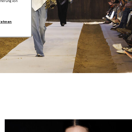
icherung von
Weite
blehnen