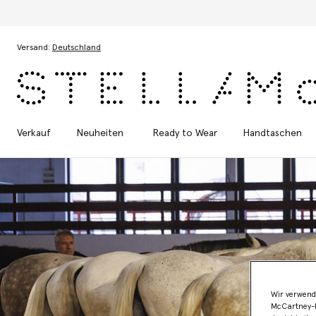
Zum Hauptinhalt
Zum Inhalt der Fußzeile
Versand:
Deutschland
Verkauf
Neuheiten
Ready to Wear
Handtaschen
Wir verwend
McCartney-B