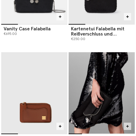
Vanity Case Falabella
Kartenetui Falabella mit
Reißverschluss und
€695.00
Schlüsselanhänger
€250.00