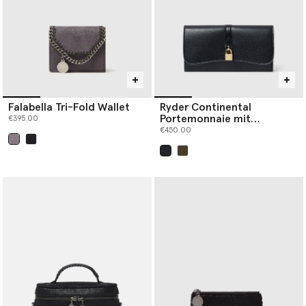
Falabella Tri-Fold Wallet
Ryder Continental
Portemonnaie mit
€395.00
Umschlag
€450.00
ausgewählt
ausgewählt