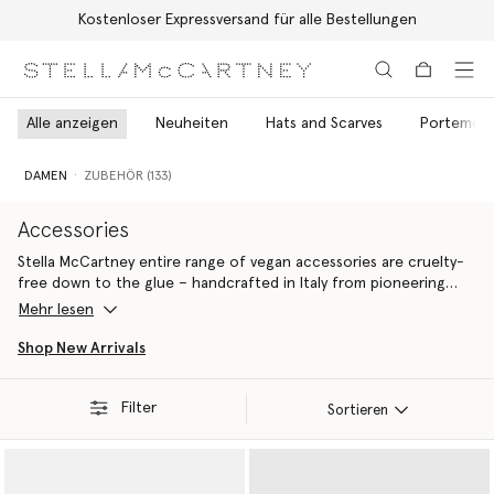
Kostenloser Expressversand für alle Bestellungen
Zum Hauptinhalt
Zum Inhalt der Fußzeile
Alle anzeigen
Neuheiten
Hats and Scarves
Portemonn
DAMEN
ZUBEHÖR (133)
Accessories
Stella McCartney entire range of vegan accessories are cruelty-
free down to the glue – handcrafted in Italy from pioneering
materials innovations that do
Mehr lesen
Ideal for gifting yourself or a fellow eco-warrior, all Stella
Shop New Arrivals
McCartney luxury accessories are 100% cruelty-free. From the
iconic Falabella to the contemporary Ryder, each silhouette is
Filter
handcrafted by artisans in Italy using conscious materials that
Sortieren
have the same feel and durability as animal leather, with none of
the cruelty. They are not only inspired by nature but designed to
protect it.