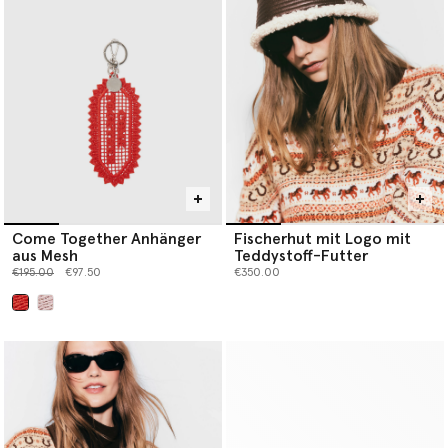
Come Together Anhänger
Fischerhut mit Logo mit
aus Mesh
Teddystoff-Futter
Preis reduziert von
bis
€195.00
€97.50
€350.00
ausgewählt