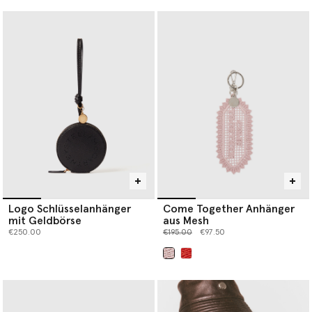
Logo Schlüsselanhänger
Come Together Anhänger
mit Geldbörse
aus Mesh
Preis reduziert von
bis
€250.00
€195.00
€97.50
ausgewählt