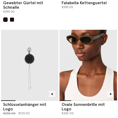
Gewebter Gürtel mit
Falabella Kettenguertel
Schnalle
€595.00
€395.00
ausgewählt
Schlüsselanhänger mit
Ovale Sonnenbrille mit
Logo
Logo
Preis reduziert von
bis
€250.00
€125.00
€240.00