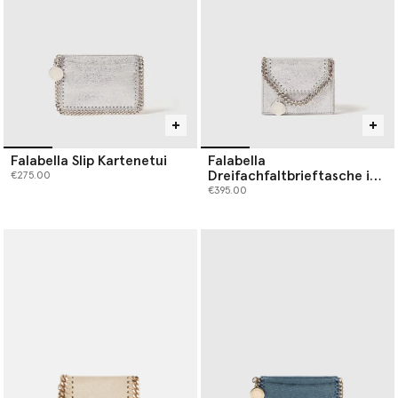
Falabella Slip Kartenetui
Falabella
Dreifachfaltbrieftasche in
€275.00
Metallic-Optik
€395.00