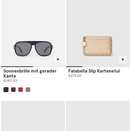
Our iconic Falabella is the original vegan luxury handbag. Each
member of the Falabella family, from
designer totes
and
crossbodies to wallets and card holders, is thoughtfully
constructed by artisans using next-gen material innovations,
creating the instantly recognisable silhouette we know and love.
Baseball caps are crafted from organic cotton canvas, while soft,
knitted beanie hats and scarves are spun from RWS-certified
wool, recycled cashmere and RAS-certified alpaca yarn.
Shop Stella McCartney’s luxury designer
handbags
,
wallets
,
scarves
,
belts
and more women’s accessories below.
Sonnenbrille mit gerader
Falabella Slip Kartenetui
Kante
€275.00
€280.00
ausgewählt