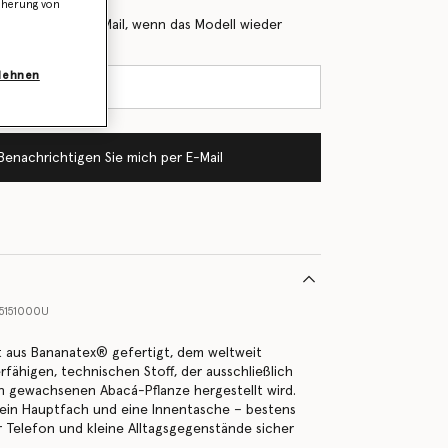
icherung von
 Sie mich per E-Mail, wenn das Modell wieder
blehnen
Benachrichtigen Sie mich per E-Mail
5151000U
st aus Bananatex® gefertigt, dem weltweit
rfähigen, technischen Stoff, der ausschließlich
ch gewachsenen Abacá-Pflanze hergestellt wird.
 ein Hauptfach und eine Innentasche – bestens
r Telefon und kleine Alltagsgegenstände sicher