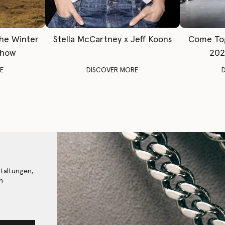
The Winter
Stella McCartney x Jeff Koons
Come To
Show
202
E
DISCOVER MORE
staltungen,
n