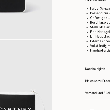
Farbe: Schw
Passend für 
Gefertigt a
Beschläge a
Stella McCar
Eine Handge
Ein Hauptfa
Internes Ste
Vollständig 
Handgefertigt
Nachhaltigkeit
Hinweise zu Prod
Versand und Rüc