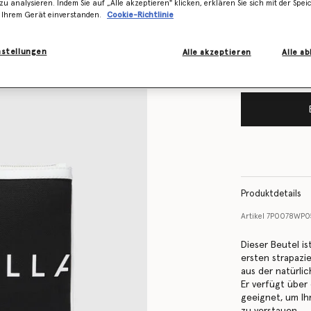
Lager ist
zu analysieren. Indem Sie auf „Alle akzeptieren" klicken, erklären Sie sich mit der Spe
 Ihrem Gerät einverstanden.
Cookie-Richtlinie
Benachrichtigen
vorrätig ist
nstellungen
Alle akzeptieren
Alle a
Produktdetails
Artikel
7P0078WP0
Dieser Beutel i
ersten strapazie
aus der natürli
Er verfügt über
geeignet, um Ih
zu verstauen.