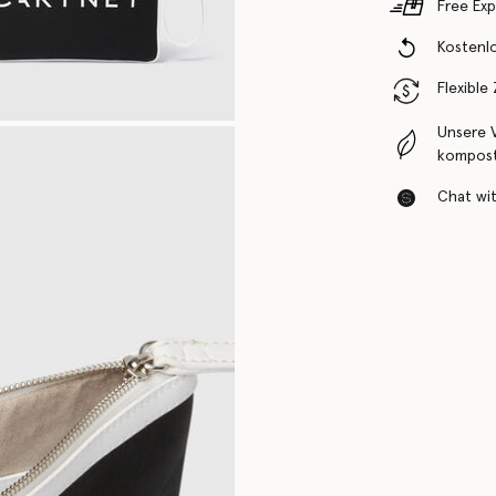
Free Exp
Kostenl
Flexible
Unsere 
komposti
Chat with