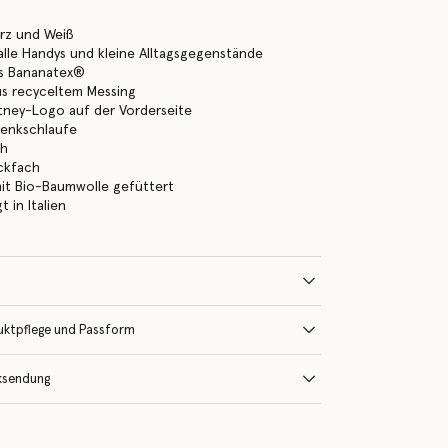
arz und Weiß
alle Handys und kleine Alltagsgegenstände
us Bananatex®
us recyceltem Messing
tney-Logo auf der Vorderseite
lenkschlaufe
ch
ckfach
mit Bio-Baumwolle gefüttert
 in Italien
uktpflege und Passform
ksendung