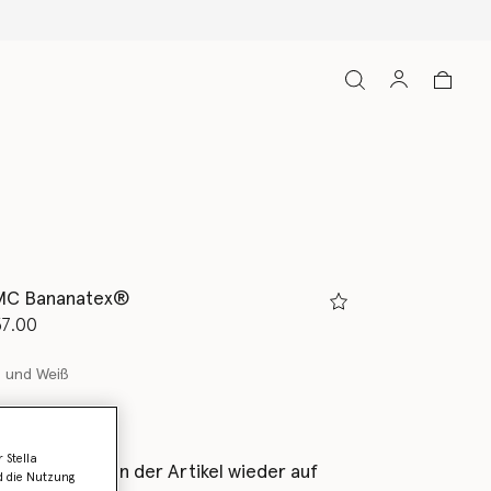
SMC Bananatex®
rt von
7.00
 und Weiß
 Stella
als Erstes, wenn der Artikel wieder auf
d die Nutzung