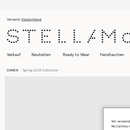
Entdecke
Zum Hauptinhalt
Zum Inhalt der Fußzeile
Versand:
Deutschland
Verkauf
Neuheiten
Ready to Wear
Handtaschen
DAMEN
Spring 2025 Collection
Wir verwend
McCartney-B