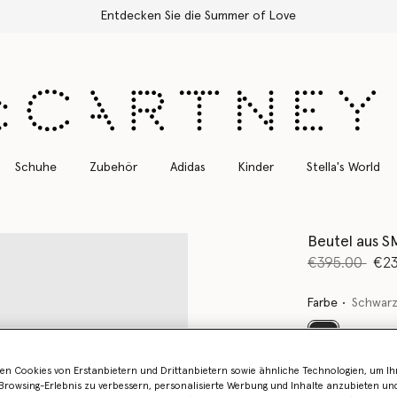
n Sie die Summer of Love
Schuhe
Zubehör
Adidas
Kinder
Stella's World
Beutel aus 
Preis reduzie
bis
€395.00
€23
Farbe
Schwarz
ausgewählt
en Cookies von Erstanbietern und Drittanbietern sowie ähnliche Technologien, um Ihr
Erfahren Sie 
rowsing-Erlebnis zu verbessern, personalisierte Werbung und Inhalte anzubieten un