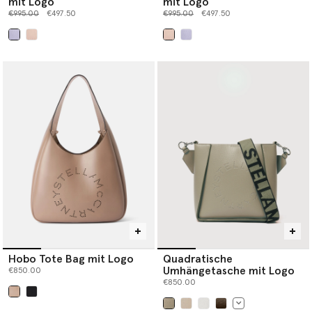
mit Logo
mit Logo
Preis reduziert von
bis
Preis reduziert von
bis
€995.00
€497.50
€995.00
€497.50
ausgewählt
ausgewählt
Hobo Tote Bag mit Logo
Quadratische
Umhängetasche mit Logo
€850.00
€850.00
ausgewählt