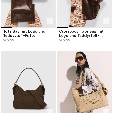
Tote Bag mit Logo und
Crossbody Tote Bag mit
Teddystoff-Futter
Logo und Teddystoff-
Futter
€995.00
€995.00