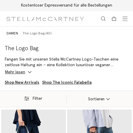
Kostenloser Expressversand für alle Bestellungen
Zum Hauptinhalt
Zum Inhalt der Fußzeile
DAMEN
The Logo Bag (40)
The Logo Bag
Fangen Sie mit unseren Stella McCartney Logo-Taschen eine
zeitlose Haltung ein – eine Kollektion luxuriöser veganer
Handtaschen in einer energiegeladenen und doch unendlich
Mehr lesen
tragbaren Palette. Entdecken Sie von der Schultertasche Stella
Logo bis zur Tragetasche Stella Logo einen Stil, der mühelos
Shop New Arrivals
Shop The Iconic Falabella
jeden Look aufwertet.
Filter
Sortieren