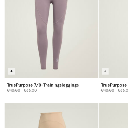
TruePurpose 7/8-Trainingsleggings
TruePurpose 
Preis reduziert von
bis
Preis reduziert
bis
€110.00
€66.00
€110.00
€66.