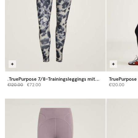
.TruePurpose 7/8-Trainingsleggings mit
TruePurpose 
Preis reduziert von
Leoparden-Print
bis
€120.00
€72.00
€120.00