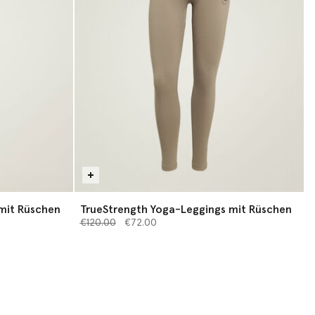
mit Rüschen
TrueStrength Yoga-Leggings mit Rüschen
Preis reduziert von
bis
€120.00
€72.00