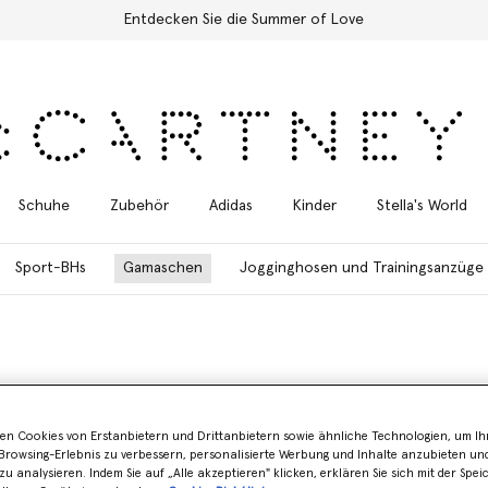
Kostenloser Expressversand für alle Bestellungen
Schuhe
Zubehör
Adidas
Kinder
Stella's World
Sport-BHs
Gamaschen
Jogginghosen und Trainingsanzüge
verschieben die Grenzen zwischen High Fashion und High Performance u
en Cookies von Erstanbietern und Drittanbietern sowie ähnliche Technologien, um Ihr
inten oder anderen Trainingsprogrammen.
rowsing-Erlebnis zu verbessern, personalisierte Werbung und Inhalte anzubieten un
zu analysieren. Indem Sie auf „Alle akzeptieren" klicken, erklären Sie sich mit der Spe
y unterstützen unsere Gemeinschaft, egal ob sie sich zum Sonnengruß