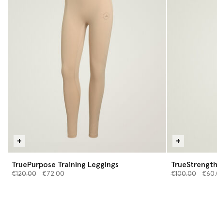
TruePurpose Training Leggings
TrueStrength
Preis reduziert von
bis
Preis reduziert
bis
€120.00
€72.00
€100.00
€60.