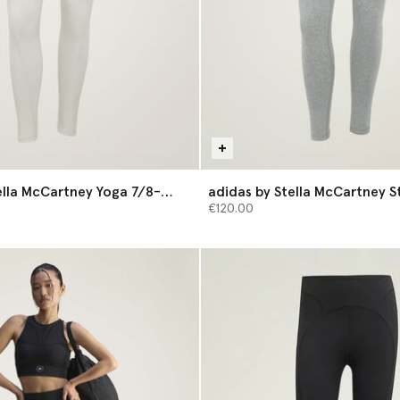
ella McCartney Yoga 7/8-
adidas by Stella McCartney S
Leggings aus Baumwolle
€120.00