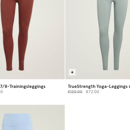
7/8-Trainingsleggings
TrueStrength Yoga-Leggings 
 von
Preis reduziert von
bis
00
€120.00
€72.00