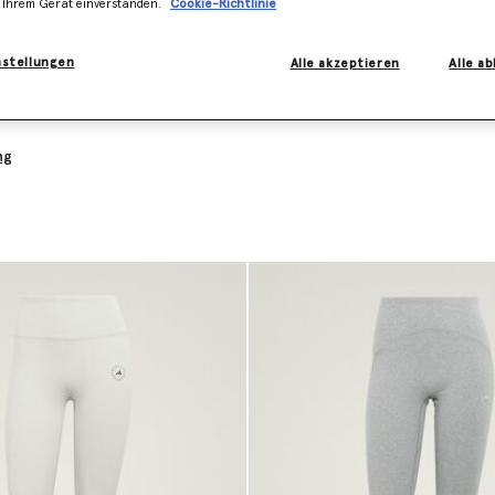
 Ihrem Gerät einverstanden.
Cookie-Richtlinie
it.
nächsten Generation hergestellt, die Technologie und Innovation verei
nstellungen
Alle akzeptieren
Alle a
ng