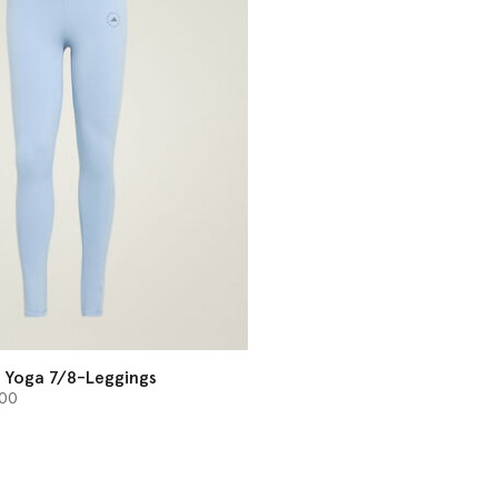
 Yoga 7/8-Leggings
 von
00