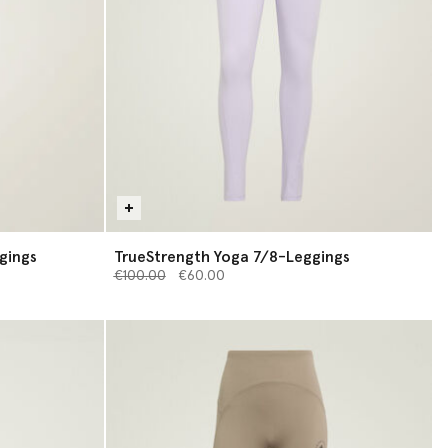
gings
TrueStrength Yoga 7/8-Leggings
Preis reduziert von
bis
€100.00
€60.00