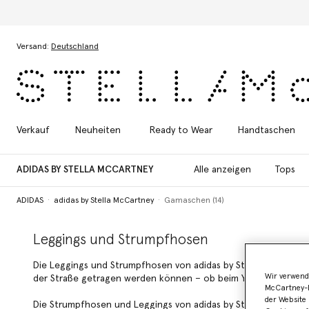
Zum Hauptinhalt
Zum Inhalt der Fußzeile
Versand:
Deutschland
Verkauf
Neuheiten
Ready to Wear
Handtaschen
ADIDAS BY STELLA MCCARTNEY
Alle anzeigen
Tops
ADIDAS
adidas by Stella McCartney
Gamaschen (14)
Leggings und Strumpfhosen
Die Leggings und Strumpfhosen von adidas by Stella McCartney 
Wir verwend
der Straße getragen werden können – ob beim Yoga, beim Spr
McCartney-B
der Website 
Die Strumpfhosen und Leggings von adidas by Stella McCartne