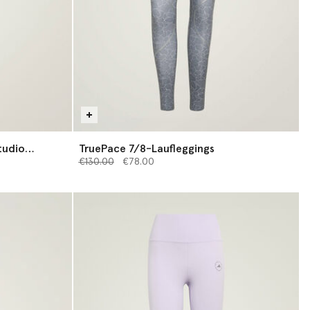
tudio
TruePace 7/8-Laufleggings
Preis reduziert von
bis
€130.00
€78.00