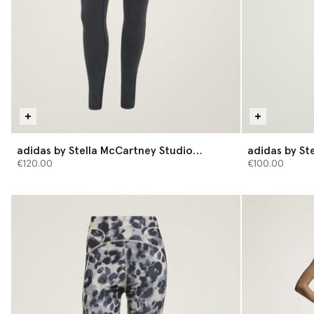
adidas by Stella McCartney Studio
adidas by St
Leggings aus Baumwolle
Leggings
€120.00
€100.00