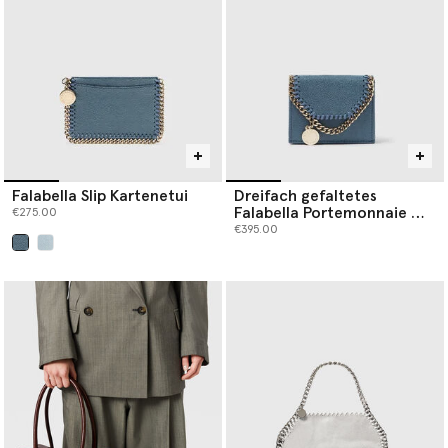
Falabella Slip Kartenetui
Dreifach gefaltetes
Falabella Portemonnaie mit
€275.00
Kette
€395.00
ausgewählt