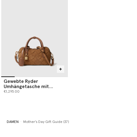
Gewebte Ryder
Umhängetasche mit
Wildleder-Effekt
€1,295.00
DAMEN
Mother's Day Gift Guide (37)