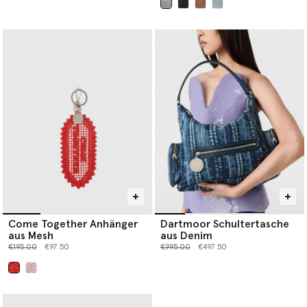
ausgewählt
ausgewählt
Come Together Anhänger
Dartmoor Schultertasche
aus Mesh
aus Denim
Preis reduziert von
bis
Preis reduziert von
bis
€195.00
€97.50
€995.00
€497.50
ausgewählt