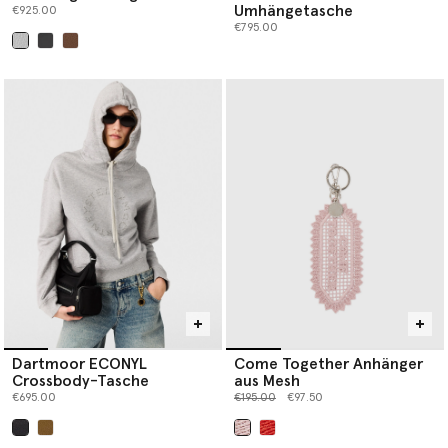
Umhängetasche
€925.00
€795.00
ausgewählt
Dartmoor ECONYL
Come Together Anhänger
Crossbody-Tasche
aus Mesh
Preis reduziert von
bis
€695.00
€195.00
€97.50
ausgewählt
ausgewählt