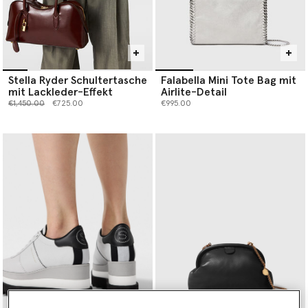
Stella Ryder Schultertasche
Falabella Mini Tote Bag mit
mit Lackleder-Effekt
Airlite-Detail
Preis reduziert von
bis
€1,450.00
€725.00
€995.00