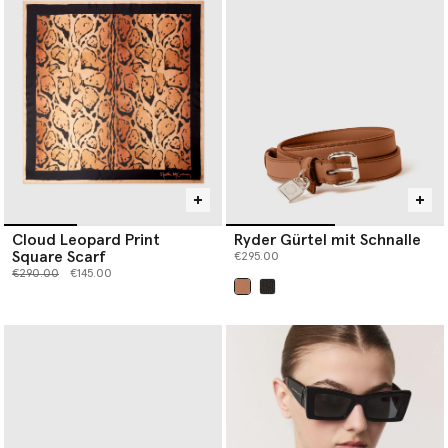
Cloud Leopard Print
Ryder Gürtel mit Schnalle
Square Scarf
€295.00
Preis reduziert von
bis
€290.00
€145.00
ausgewählt