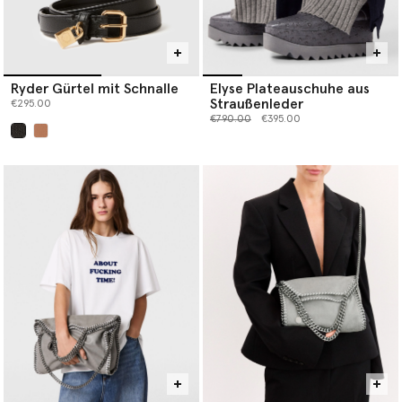
Ryder Gürtel mit Schnalle
Elyse Plateauschuhe aus
Straußenleder
€295.00
Preis reduziert von
bis
€790.00
€395.00
ausgewählt