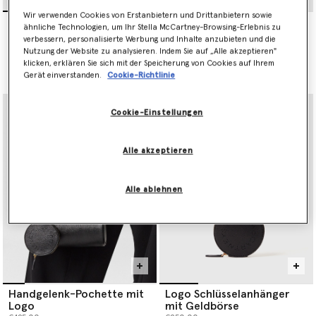
Wir verwenden Cookies von Erstanbietern und Drittanbietern sowie
Sneakelyse Plateau-
Gepolsterte weiche
ähnliche Technologien, um Ihr Stella McCartney-Browsing-Erlebnis zu
Turnschuhe
Falabella Clutch mit Kette
verbessern, personalisierte Werbung und Inhalte anzubieten und die
Preis reduziert von
bis
€650.00
€325.00
€950.00
Nutzung der Website zu analysieren. Indem Sie auf „Alle akzeptieren"
klicken, erklären Sie sich mit der Speicherung von Cookies auf Ihrem
Gerät einverstanden.
Cookie-Richtlinie
ausgewählt
Cookie-Einstellungen
Alle akzeptieren
Alle ablehnen
Handgelenk-Pochette mit
Logo Schlüsselanhänger
Logo
mit Geldbörse