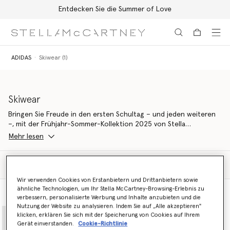
Entdecken Sie die Summer of Love
Zum Hauptinhalt
Zum Inhalt der Fußzeile
ADIDAS
Skiwear (1)
Skiwear
Bringen Sie Freude in den ersten Schultag – und jeden weiteren
–, mit der Frühjahr-Sommer-Kollektion 2025 von Stella
McCartney Kids. Der Schnitt lässt sich von der lebendigen Laune
Mehr lesen
der Natur und der Tierwelt inspirieren und weckt die Liebe zum
Lernen über Mutter Erde und unsere Mitgeschöpfe.
Filter
Sortieren
Entdecken Sie neue Freunde aus dem Tierreich und begleiten Sie
Wir verwenden Cookies von Erstanbietern und Drittanbietern sowie
sie auf fesselnde Modeabenteuer für die Schulzeit. Ein vertrauter,
ähnliche Technologien, um Ihr Stella McCartney-Browsing-Erlebnis zu
hasenzähniger Meeresbewohner und seine Picknickkameraden
Ansicht des Modells
Produktansicht
verbessern, personalisierte Werbung und Inhalte anzubieten und die
erkunden zusammen mit ihren katzen- und froschartigen
Nutzung der Website zu analysieren. Indem Sie auf „Alle akzeptieren"
Freunden den Weg durch Skateparks, verwunschene Wälder und
klicken, erklären Sie sich mit der Speicherung von Cookies auf Ihrem
Gartenpartys. Sie finden hier kuschelig weiche Strickwaren,
Gerät einverstanden.
Cookie-Richtlinie