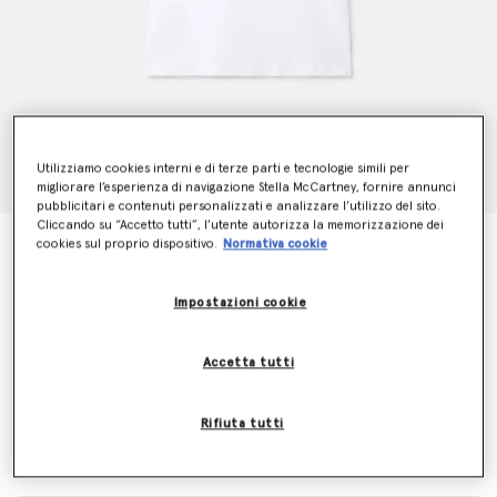
Utilizziamo cookies interni e di terze parti e tecnologie simili per
migliorare l’esperienza di navigazione Stella McCartney, fornire annunci
pubblicitari e contenuti personalizzati e analizzare l’utilizzo del sito.
Cliccando su “Accetto tutti”, l’utente autorizza la memorizzazione dei
T-shirt Lovestruck Logo
cookies sul proprio dispositivo.
Normativa cookie
€250.00
Impostazioni cookie
Colore
Bianco
Accetta tutti
selezionato
Rifiuta tutti
Seleziona la dimensione