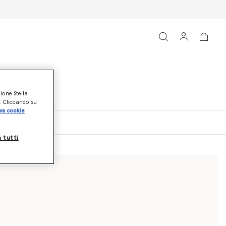
zione Stella
o. Cliccando su
va cookie
e e Cappotti
a tutti