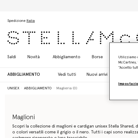
Passa al contenuto principale
Passa al contenuto del footer
Spedizione
Italia
Saldi
Novità
Abbigliamento
Borse
Scarpe
Utilizziamo 
McCartney, f
“Accetto tut
ABBIGLIAMENTO
Vedi tutti
Nuovi arrivi
T-Shirt
Impostazio
UNISEX
ABBIGLIAMENTO
Maglieria (0)
Maglioni
Scopri la collezione di maglioni e cardigan unisex Stella Shared, d
o colori versatili come il grigio o il nero. Tutti i capi sono realiz
cashmere rigenerato e lana tracciabile.