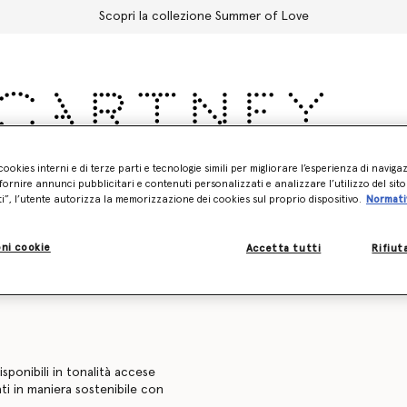
Scopri la collezione Summer of Love
Accessori
Adidas
Bambini
Mondo Di Stella
cookies interni e di terze parti e tecnologie simili per migliorare l’esperienza di naviga
ornire annunci pubblicitari e contenuti personalizzati e analizzare l’utilizzo del sit
ti”, l’utente autorizza la memorizzazione dei cookies sul proprio dispositivo.
Normati
Felpe
Pantaloni e Shorts
Maglieria
Camicie
Giacch
ni cookie
Accetta tutti
Rifiut
isponibili in tonalità accese
zati in maniera sostenibile con