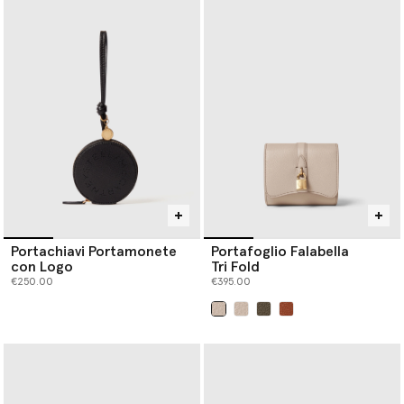
Portachiavi Portamonete
Portafoglio Falabella
con Logo
Tri Fold
€250.00
€395.00
selezionato