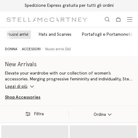
Spedizione Express gratuita per tutti gli ordini
Passa al contenuto principale
Passa al contenuto del footer
Nuovi arrivi
Hats and Scarves
Portafogli e Portamonete
DONNA
ACCESSORI
Nuovi arrivi (36)
New Arrivals
Elevate your wardrobe with our collection of women’s
accessories. Merging progressive femininity and individuality, Stella
McCartney's range of New women's fashion accessories are
Leggi di più
consciously adorned with contemporary and unique details.
Shop Accessories
Filtra
Ordina