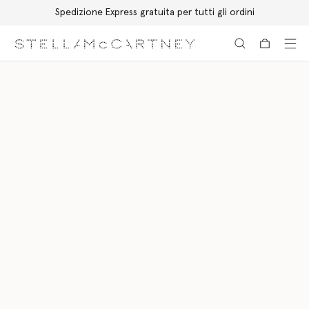
Spedizione Express gratuita per tutti gli ordini
Passa al contenuto principale
Passa al contenuto del footer