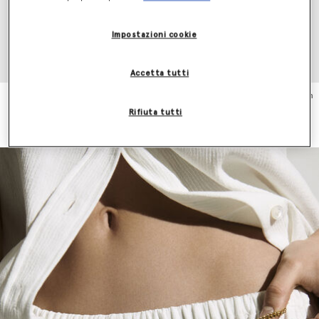
Impostazioni cookie
Accetta tutti
Abito con Bordi a Balze
Pantaloni Dritti in Lana con
€1,290.00
Pieghe
Rifiuta tutti
€790.00