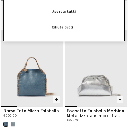
Portafoglio con Catena a
Falabella Tiny Tote Bag
Tracolla Falabella
€850.00
Accetta tutti
€495.00
selezionato
Rifiuta tutti
Borsa Tote Micro Falabella
Pochette Falabella Morbida
Metallizzata e Imbottita
€850.00
con Catena
€995.00