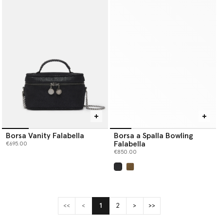
Borsa Vanity Falabella
Borsa a Spalla Bowling
Falabella
€695.00
€850.00
selezionato
<<
<
1
2
>
>>
(current)