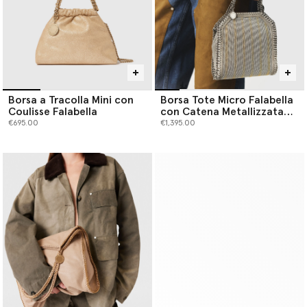
Borsa a Tracolla Mini con
Borsa Tote Micro Falabella
Coulisse Falabella
con Catena Metallizzata
Ricamata Edizione Limitata
€695.00
€1,395.00