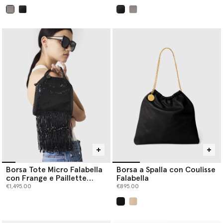
selezionato
selezionato
Borsa Tote Micro Falabella
Borsa a Spalla con Coulisse
con Frange e Paillette
Falabella
Edizione Limitata
€1,495.00
€895.00
selezionato