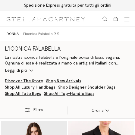
Spedizione Express gratuita per tutti gli ordini
Passa al contenuto principale
Passa al contenuto del footer
DONNA
l’iconica Falabella (66)
L'ICONICA FALABELLA
La nostra iconica Falabella è l'originale borsa di lusso vegana.
Ognuna di esse è realizzata a mano da artigiani italiani con
materiali sostenibili di ultima generazione. Chiamata come la
Leggi di più
specie di cavallo preferita da Stella McCartney, questo modello
rispettoso degli animali non solo si ispira alla natura, ma è stata
Discover The Story
Shop New Arrivals
progettata per proteggerla.
Shop All Luxury Handbags
Shop Designer Shoulder Bags
Shop All Tote Bags
Shop All Top-Handle Bags
La storia di Falabella è la storia di Stella McCartney stessa. Nata
come ribellione all'idea che il lusso richieda necessariamente la
pelle, è diventata un veicolo per l'innovazione vegana e la
Filtra
Ordina
collaborazione, evolvendo e incarnando la nostra missione di non
compromettere mai la desiderabilità per la sostenibilità. Oggi, i
materiali utilizzati vanno dall'uva e dalle mele alle alternative
vegetali riciclabili alla pelle animale, mentre le fodere