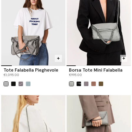
monogrammate danno una seconda vita alla plastica degli oceani.
Lanciata come parte della collezione invernale 2009, la borsa
Falabella ha un design immediatamente riconoscibile, una
dicotomia di maschile e femminile, di durezza e morbidezza che
la rende una delle borse preferite dagli appassionati di moda, dai
rivoluzionari e dalle celebrità. I suoi codici artigianali l'hanno resa
iconica: una catena effetto diamante in ottone riciclato e
alluminio riciclabile e un medaglione in zamac a zero rifiuti.
Acquista l’iconica Falabella qui sotto
Tote Falabella Pieghevole
Borsa Tote Mini Falabella
€1,095.00
€995.00
selezionato
selezionato