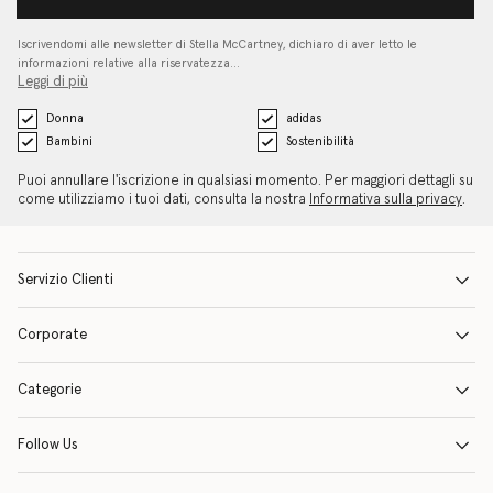
Iscrivendomi alle newsletter di Stella McCartney, dichiaro di aver letto le
informazioni relative alla riservatezza…
Leggi di più
Donna
adidas
Bambini
Sostenibilità
Puoi annullare l'iscrizione in qualsiasi momento. Per maggiori dettagli su
come utilizziamo i tuoi dati, consulta la nostra
Informativa sulla privacy
.
Servizio Clienti
Corporate
Categorie
Follow Us