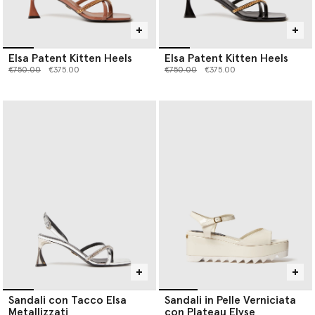
Elsa Patent Kitten Heels
Elsa Patent Kitten Heels
Prezzo ridotto da
a
Prezzo ridotto da
a
€750.00
€375.00
€750.00
€375.00
Sandali con Tacco Elsa
Sandali in Pelle Verniciata
Metallizzati
con Plateau Elyse