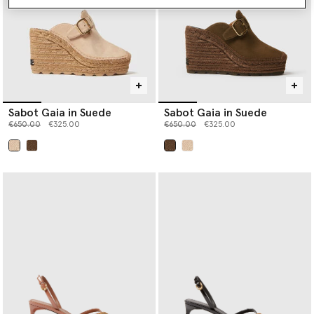
Sabot Gaia in Suede
Sabot Gaia in Suede
Prezzo ridotto da
a
Prezzo ridotto da
a
€650.00
€325.00
€650.00
€325.00
selezionato
selezionato