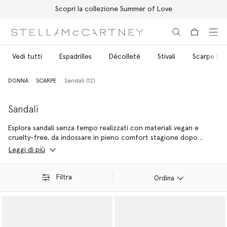
Scopri la collezione Summer of Love
Passa al contenuto principale
Passa al contenuto del footer
Vedi tutti
Espadrilles
Décolleté
Stivali
Scarpe ba
DONNA
SCARPE
Sandali (12)
Sandali
Esplora sandali senza tempo realizzati con materiali vegan e
cruelty-free, da indossare in pieno comfort stagione dopo
stagione.
Leggi di più
Filtra
Ordina