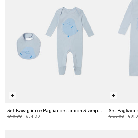
Set Bavaglino e Pagliaccetto con Stampa
Set Pagliacc
Prezzo ridotto da
Mostro
a
Prezzo ridotto
a
€90.00
€54.00
€135.00
€81.