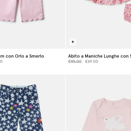
im con Orlo a Smerlo
Abito a Maniche Lunghe con
 da
Prezzo ridotto da
Stelle
a
00
€115.00
€69.00