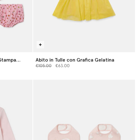
 Stampa
Abito in Tulle con Grafica Gelatina
Prezzo ridotto da
a
€105.00
€63.00