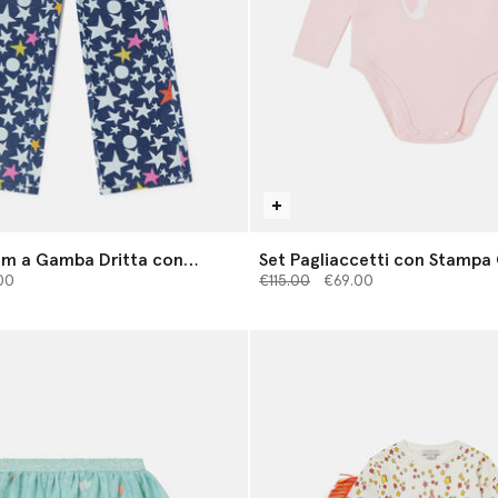
im a Gamba Dritta con
Set Pagliaccetti con Stamp
 da
e
Prezzo ridotto da
a
00
€115.00
€69.00