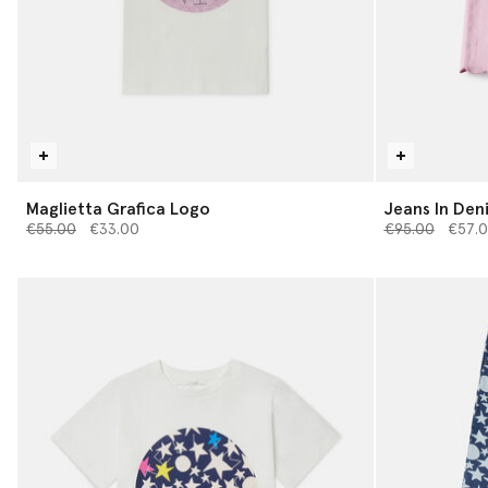
Maglietta Grafica Logo
Jeans In Den
Prezzo ridotto da
a
Prezzo ridotto
a
€55.00
€33.00
€95.00
€57.