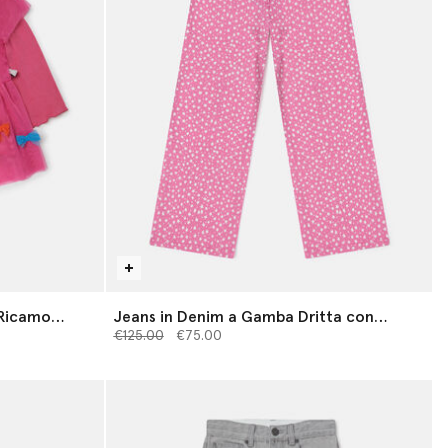
 Ricamo
Jeans in Denim a Gamba Dritta con
Prezzo ridotto da
Stampa Stelle
a
€125.00
€75.00