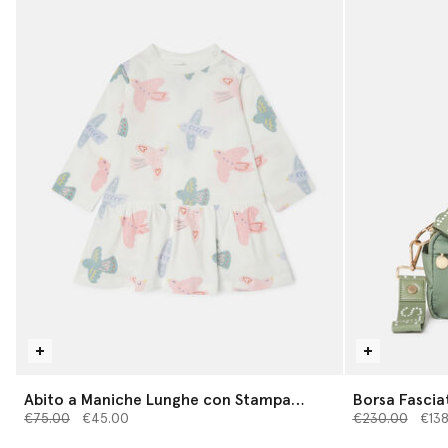
Abito a Maniche Lunghe con Stampa
Borsa Fascia
Prezzo ridotto da
Colomba
a
Prezzo ridotto
Logo
a
€75.00
€45.00
€230.00
€13