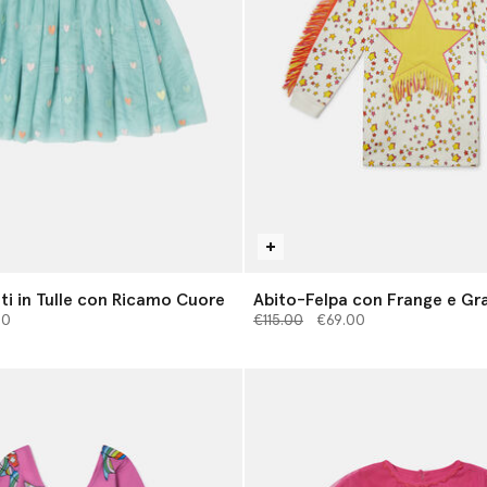
ti in Tulle con Ricamo Cuore
Abito-Felpa con Frange e Gra
 da
Prezzo ridotto da
a
00
€115.00
€69.00