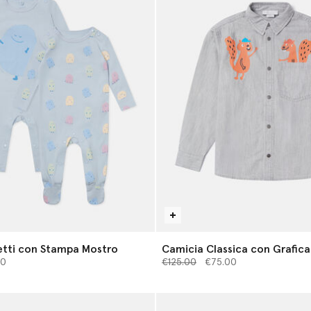
etti con Stampa Mostro
Camicia Classica con Grafica
 da
Prezzo ridotto da
a
00
€125.00
€75.00