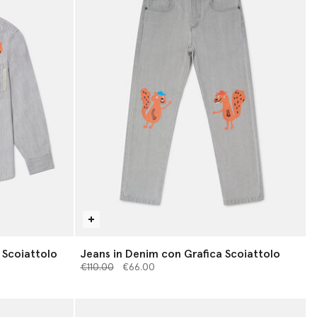
 Scoiattolo
Jeans in Denim con Grafica Scoiattolo
Prezzo ridotto da
a
€110.00
€66.00