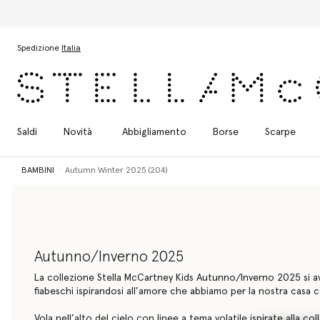
Passa al contenuto principale
Passa al contenuto del footer
Spedizione
Italia
Saldi
Novità
Abbigliamento
Borse
Scarpe
BAMBINI
Autumn Winter 2025 (204)
Autunno/Inverno 2025
La collezione Stella McCartney Kids Autunno/Inverno 2025 si a
fiabeschi ispirandosi all’amore che abbiamo per la nostra casa
Vola nell’alto del cielo con linee a tema volatile ispirate alla coll