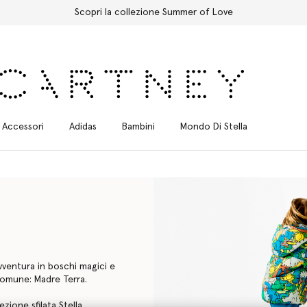
Spedizione Express gratuita per tutti gli ordini
Accessori
Adidas
Bambini
Mondo Di Stella
vventura in boschi magici e
 comune: Madre Terra.
ezione sfilata Stella