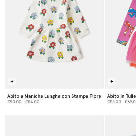
Abito a Maniche Lunghe con Stampa Fiore
Abito in Tull
Prezzo ridotto da
a
Prezzo ridotto
a
€90.00
€54.00
€115.00
€69.0