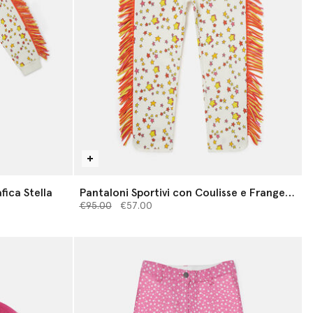
fica Stella
Pantaloni Sportivi con Coulisse e Frange e
Prezzo ridotto da
Grafica Stelle
a
€95.00
€57.00