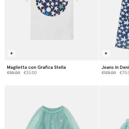
Maglietta con Grafica Stella
Jeans in Den
Prezzo ridotto da
a
Prezzo ridotto
Stampa Stell
a
€55.00
€33.00
€125.00
€75.