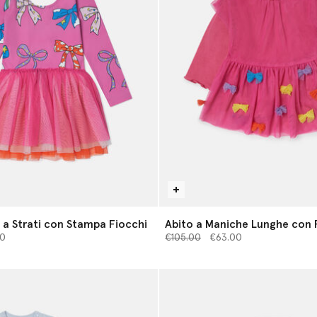
e a Strati con Stampa Fiocchi
Abito a Maniche Lunghe con
 da
Prezzo ridotto da
Fiocco
a
0
€105.00
€63.00