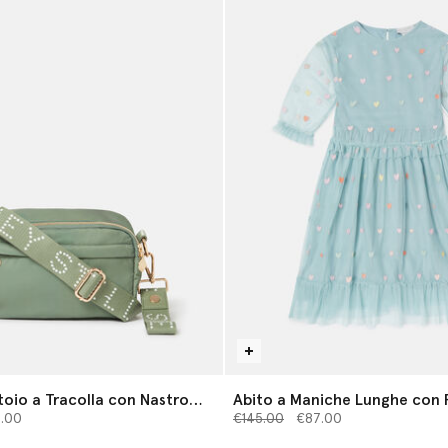
toio a Tracolla con Nastro
Abito a Maniche Lunghe con
 da
Prezzo ridotto da
Cuore
a
8.00
€145.00
€87.00