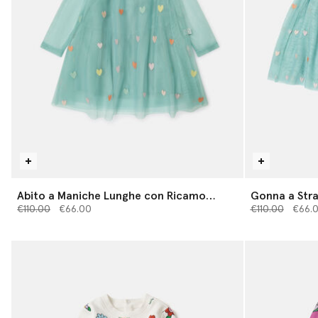
Abito a Maniche Lunghe con Ricamo
Gonna a Stra
Prezzo ridotto da
Cuore
a
Prezzo ridotto
a
€110.00
€66.00
€110.00
€66.