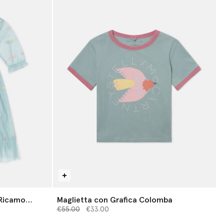
 Ricamo
Maglietta con Grafica Colomba
Prezzo ridotto da
a
€55.00
€33.00