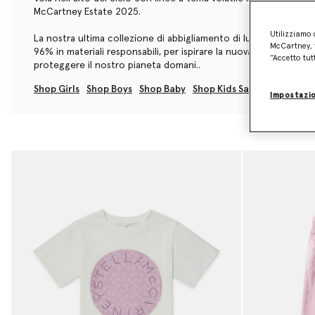
McCartney Estate 2025.
Utilizziamo 
La nostra ultima collezione di abbigliamento di lusso sostenibile
McCartney, f
96% in materiali responsabili, per ispirare la nuova generazione 
“Accetto tut
proteggere il nostro pianeta domani..
Shop Girls
Shop Boys
Shop Baby
Shop Kids Sale
Impostazio