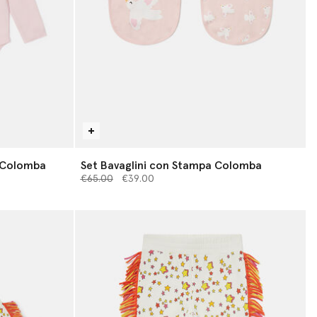
a Colomba
Set Bavaglini con Stampa Colomba
Prezzo ridotto da
a
€65.00
€39.00