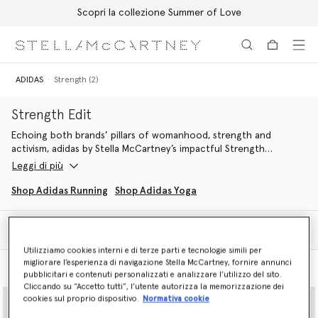
Scopri la collezione Summer of Love
Passa al contenuto principale
Passa al contenuto del footer
ADIDAS
Strength (2)
Strength Edit
Echoing both brands’ pillars of womanhood, strength and
activism, adidas by Stella McCartney’s impactful Strength
wardrobe fuses sports technology with sustainability in an
Leggi di più
uncompromising, classically Stella fashion.
Shop Adidas Running
Shop Adidas Yoga
Discover TrueStrength, TruePurpose and TrueCasuals lines
alongside stylish sports bags and accessories, each engineered
Filtra
from recycled material to support you through circuits,
Ordina
weightlifting and more.
Utilizziamo cookies interni e di terze parti e tecnologie simili per
migliorare l’esperienza di navigazione Stella McCartney, fornire annunci
Vista modello
Vista prodotto
Maximise your performance and smash your PB - both inside the
pubblicitari e contenuti personalizzati e analizzare l’utilizzo del sito.
gym and out.
Cliccando su “Accetto tutti”, l’utente autorizza la memorizzazione dei
cookies sul proprio dispositivo.
Normativa cookie
Shop training attire below.