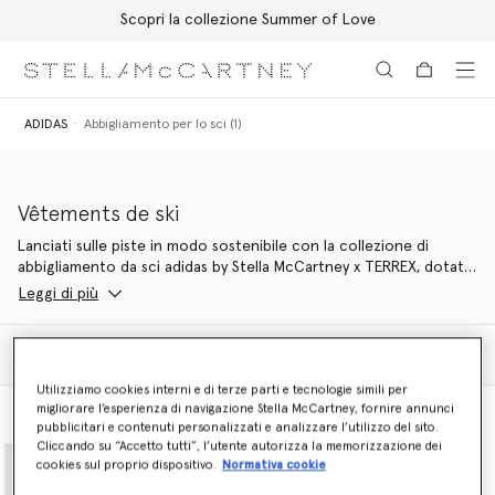
Scopri la collezione Summer of Love
Passa al contenuto principale
Passa al contenuto del footer
ADIDAS
Abbigliamento per lo sci (1)
Vêtements de ski
Lanciati sulle piste in modo sostenibile con la collezione di
abbigliamento da sci adidas by Stella McCartney x TERREX, dotata
di un’avanzata tecnologia di abbigliamento performante e di
Leggi di più
materiali impermeabilizzati e anti-vento che regalano una
seconda vita alle fibre riciclate.
Filtra
Ordina
Un guardaroba che passa facilmente dalla collina all’après ski:
Utilizziamo cookies interni e di terze parti e tecnologie simili per
ogni capo di abbigliamento da sci offre la perfetta fusione di alta
migliorare l’esperienza di navigazione Stella McCartney, fornire annunci
moda e abbigliamento sportivo ad alte prestazioni secondo lo
Vista modello
Vista prodotto
pubblicitari e contenuti personalizzati e analizzare l’utilizzo del sito.
stile adidas by Stella McCartney. In più, puoi affrontare la neve
Cliccando su “Accetto tutti”, l’utente autorizza la memorizzazione dei
fresca con la potenza della tecnologia TERREX.
cookies sul proprio dispositivo.
Normativa cookie