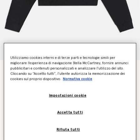
Utilizziamo cookies interni e di terze parti e tecnologie simili per
migliorare l’esperienza di navigazione Stella McCartney, fornire annunci
pubblicitari e contenuti personalizzati e analizzare l’utilizzo del sito.
Maglia con Cappuccio Stella McCartney 2001
Cliccando su “Accetto tutti”, l’utente autorizza la memorizzazione dei
€495.00
cookies sul proprio dispositivo.
Normativa cookie
Impostazioni cookie
Colore
Nero
Accetta tutti
selezionato
Rifiuta tutti
Seleziona la dimensione (Italian)