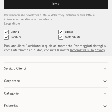
Invia
Iscrivendomi alle newsletter di Stella McCartney, dichiaro di aver letto le
informazioni relative alla riservatezza…
Leggi di più
Donna
adidas
Bambini
Sostenibilità
Puoi annullare l'iscrizione in qualsiasi momento. Per maggiori dettagli su
come utilizziamo i tuoi dati, consulta la nostra
Informativa sulla privacy
.
Servizio Clienti
Corporate
Categorie
Follow Us