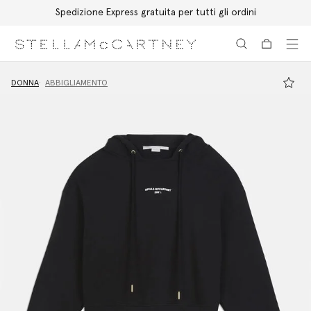
Spedizione Express gratuita per tutti gli ordini
Passa al contenuto principale
Passa al contenuto del footer
DONNA
ABBIGLIAMENTO