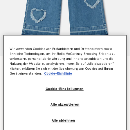
Wir verwenden Cookies von Erstanbietern und Drittanbietern sowie
ähnliche Technologien, um Ihr Stella McCartney-Browsing-Erlebnis zu
verbessern, personalisierte Werbung und Inhalte anzubieten und die
Jeanshose mit Fransenherzen und Stretchanteil
Nutzung der Website zu analysieren. Indem Sie auf „Alle akzeptieren"
klicken, erklären Sie sich mit der Speicherung von Cookies auf Ihrem
Preis reduziert von
bis
€140.00
€84.00
Gerät einverstanden.
Cookie-Richtlinie
Cookie-Einstellungen
Farbe
Blau
Alle akzeptieren
ausgewählt
Alle ablehnen
Wähle die Größe aus