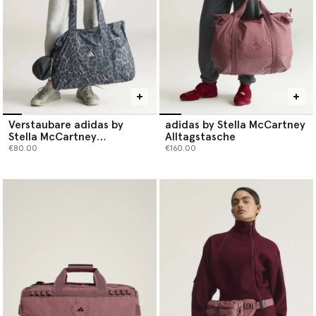
Verstaubare adidas by
adidas by Stella McCartney
Stella McCartney
Alltagstasche
Tragetasche
€80.00
€160.00