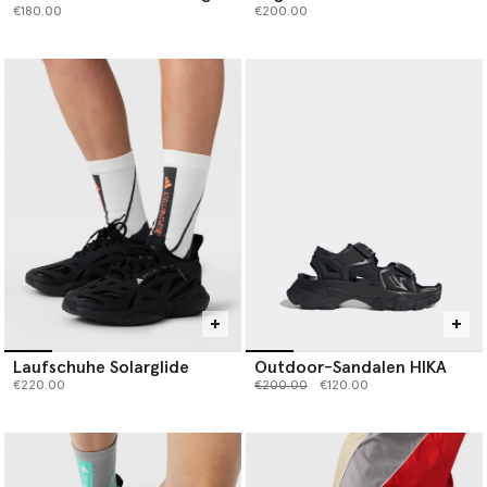
€180.00
€200.00
Laufschuhe Solarglide
Outdoor-Sandalen HIKA
Preis reduziert von
bis
€220.00
€200.00
€120.00