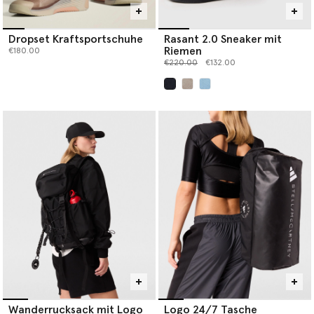
Dropset Kraftsportschuhe
Rasant 2.0 Sneaker mit
Riemen
€180.00
Preis reduziert von
bis
€220.00
€132.00
ausgewählt
Wanderrucksack mit Logo
Logo 24/7 Tasche