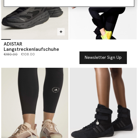
ADISTAR
Langstreckenlaufschuhe
Preis reduziert von
bis
€180.00
€108.00
Newsletter Sign Up