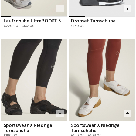
Laufschuhe UltraBOOST 5
Dropset Turnschuhe
Preis reduziert von
bis
€220.00
€132.00
€180.00
Sportswear X Niedrige
Sportswear X Niedrige
Turnschuhe
Turnschuhe
Preis reduziert von
bis
€180.00
€180.00
€108.00