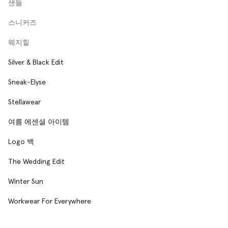
샌들
스니커즈
웨지힐
Silver & Black Edit
Sneak-Elyse
Stellawear
여름 에센셜 아이템
Logo 백
The Wedding Edit
Winter Sun
Workwear For Everywhere