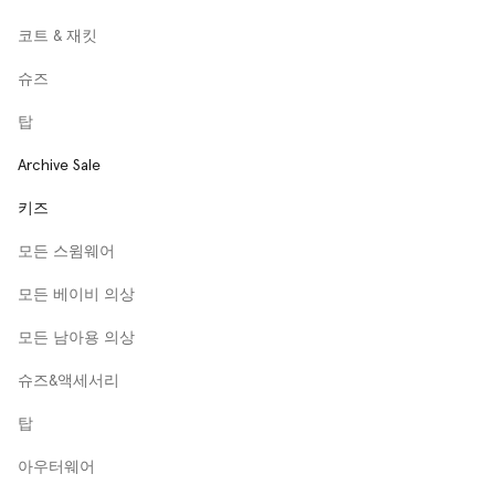
코트 & 재킷
슈즈
탑
Archive Sale
키즈
모든 스윔웨어
모든 베이비 의상
모든 남아용 의상
슈즈&액세서리
탑
아우터웨어