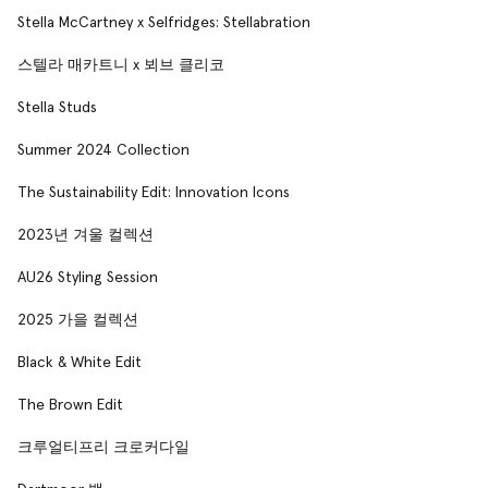
Stella McCartney x Selfridges: Stellabration
스텔라 매카트니 x 뵈브 클리코
Stella Studs
Summer 2024 Collection
The Sustainability Edit: Innovation Icons
2023년 겨울 컬렉션
AU26 Styling Session
2025 가을 컬렉션
Black & White Edit
The Brown Edit
크루얼티프리 크로커다일