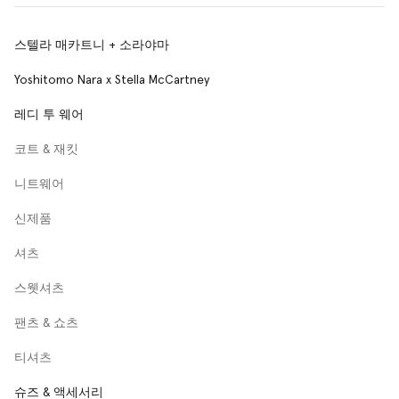
스텔라 매카트니 + 소라야마
Yoshitomo Nara x Stella McCartney
레디 투 웨어
코트 & 재킷
니트웨어
신제품
셔츠
스웻셔츠
팬츠 & 쇼츠
티셔츠
슈즈 & 액세서리