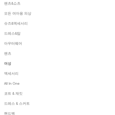
팬츠&쇼츠
모든 여아용 의상
슈즈&액세서리
드레스&탑
아우터웨어
팬츠
여성
액세서리
All In One
코트 & 재킷
드레스 & 스커트
핸드백