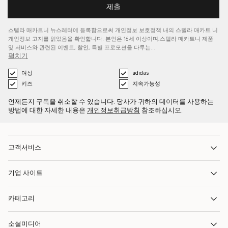
제출
스텔라 매카트니 뉴스레터에 등록함으로써 개인정보 보호정책 내의 스텔라 매카트
니
개인정보 고지를
읽었음을 확인합니다. 본인은 16세 이상이며,스텔라 매카트니 제품
및 서비스와 관련된 이벤트, 할인, 특별 프로모션을 다루는…
펼치기
여성
adidas
키즈
지속가능성
언제든지 구독을 취소할 수 있습니다. 당사가 귀하의 데이터를 사용하는
방법에 대한 자세한 내용은
개인정보취급방침
참조하십시오.
고객서비스
기업 사이트
카테고리
소셜미디어