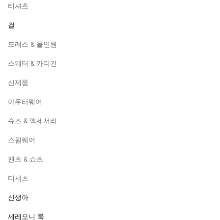
티셔츠
걸
드레스 & 올인원
스웨터 & 카디건
신제품
아우터웨어
슈즈 & 액세서리
스윔웨어
팬츠 & 쇼츠
티셔츠
신생아
세레모니 룩