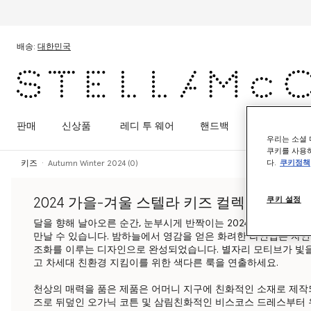
메인 콘텐츠로 건너뛰기
풋터 콘텐츠로 건너뛰기
배송:
대한민국
판매
신상품
레디 투 웨어
핸드백
슈즈
액
우리는 소셜 
쿠키를 사용하
다.
쿠키정책
키즈
Autumn Winter 2024 (0)
2024 가을-겨울 스텔라 키즈 컬렉션
쿠키 설정
달을 향해 날아오른 순간, 눈부시게 반짝이는 2024 가을/겨울 
만날 수 있습니다. 밤하늘에서 영감을 얻은 화려한 라인업은 자
조화를 이루는 디자인으로 완성되었습니다. 별자리 모티브가 빛을
고 차세대 친환경 지킴이를 위한 색다른 룩을 연출하세요.
천상의 매력을 품은 제품은 어머니 지구에 친화적인 소재로 제작
즈로 뒤덮인 오가닉 코튼 및 삼림친화적인 비스코스 드레스부터 