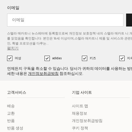
이메일
스텔라 매카트니 뉴스레터에 등록함으로써 개인정보 보호정책 내의 스텔라 매카트
니 
를
읽었음을 확인합니다. 본인은 16세 이상이며,스텔라 매카트니 제품 및 서비스와 관련된
인, 특별 프로모션을 다루는…
펼치기
여성
adidas
키즈
지
언제든지 구독을 취소할 수 있습니다. 당사가 귀하의 데이터를 사용하는 방
세한 내용은
개인정보취급방침
참조하십시오.
고객서비스
기업 사이트
배송
사이트 맵
교환
채용정보
반품
개인정보취급방침
반품 생성
쿠키 정책