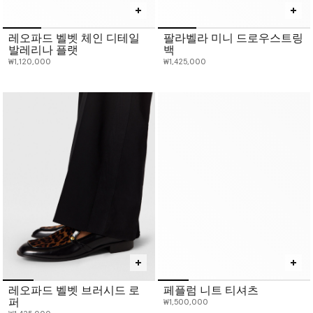
레오파드 벨벳 체인 디테일
팔라벨라 미니 드로우스트링
발레리나 플랫
백
₩1,120,000
₩1,425,000
레오파드 벨벳 브러시드 로
페플럼 니트 티셔츠
퍼
₩1,500,000