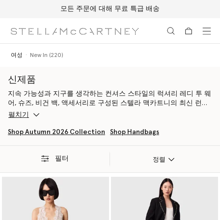
모든 주문에 대해 무료 특급 배송
메인 콘텐츠로 건너뛰기
풋터 콘텐츠로 건너뛰기
여성
New In (220)
신제품
지속 가능성과 지구를 생각하는 컨셔스 스타일의 럭셔리 레디 투 웨
어, 슈즈, 비건 백, 액세서리로 구성된 스텔라 맥카트니의 최신 런웨
이 컬렉션과 혁신적인 요소들을 만나보세요.
펼치기
스텔라 맥카트니는 고상하면서도 여유로운 컨셔스 패션으로 자신감
Shop Autumn 2026 Collection
Shop Handbags
넘치는 여성성을 표현합니다. 윤리적이고 현대적인 기업이 되기 위
해 노력하는 스텔라는 우리가 사용하는 자원과 우리가 환경에 미치
필터
는 영향에 대해 책임을 져야 한다는 신념을 가지고 있습니다. 따라
정렬
서 스텔라는 아틀리에의 설계부터 매장 내의 관행, 제품 생산 장소
와 방식에 이르기까지 지속 가능성을 높이기 위한 새로운 방법을 끊
임없이 혁신하고 있습니다.
대체 소재 사용의 흐름을 선도하는 스텔라 맥카트니는 윤리적 및 환
경적인 이유로 컬렉션에 가죽, 깃털, 퍼, 스킨을 일절 사용하지 않습