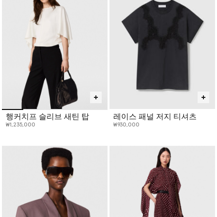
행커치프 슬리브 새틴 탑
레이스 패널 저지 티셔츠
₩1,235,000
₩930,000