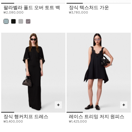
팔라벨라 폴드 오버 토트 백
장식 텍스처드 가운
₩2,080,000
₩3,780,000
선택 완료
장식 행커치프 드레스
레이스 트리밍 저지 원피스
₩3,400,000
₩1,425,000