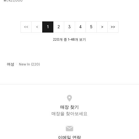
₩1,425,000
<<
<
1
2
3
4
5
>
>>
(current)
220개 중 1-48개 보기
여성
New In (220)
매장 찾기
매장을 찾아보세요
이메일 연락