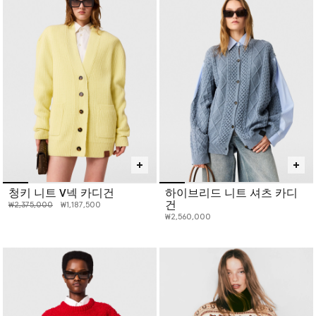
청키 니트 V넥 카디건
하이브리드 니트 셔츠 카디
건
인하 전 가격:
인하된 가격:
₩2,375,000
₩1,187,500
₩2,560,000