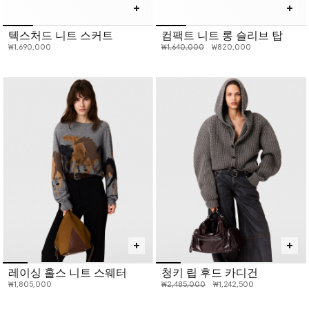
텍스처드 니트 스커트
컴팩트 니트 롱 슬리브 탑
인하 전 가격:
인하된 가격:
₩1,690,000
₩1,640,000
₩820,000
레이싱 홀스 니트 스웨터
청키 립 후드 카디건
인하 전 가격:
인하된 가격:
₩1,805,000
₩2,485,000
₩1,242,500