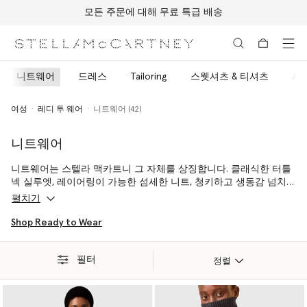
모든 주문에 대해 무료 특급 배송
메인 콘텐츠로 건너뛰기
풋터 콘텐츠로 건너뛰기
니트웨어
드레스
Tailoring
스웻셔츠 & 티셔츠
셔츠
여성
레디 투 웨어
니트웨어 (42)
니트웨어
니트웨어는 스텔라 맥카트니 그 자체를 상징합니다. 클래식한 터틀
넥 실루엣, 레이어링이 가능한 섬세한 니트, 청키하고 생동감 넘치는
스웨터와 같이 수작업으로 완성된 모든 제품은 앞으로 수십 년간 사
펼치기
랑받을 베스트 셀러입니다.
Shop Ready to Wear
책임 있는 방식으로 공급된 스텔라 맥카트니의 울 소재는 항상 RWS
또는 RAS 인증을 획득하여 완전히 추적이 가능하며, 윤리적, 환경적,
필터
사회적으로 가장 엄격한 기준에 따라 제작됩니다.
정렬