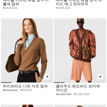
틀넥 점퍼
이드 레그 트라우저
₩1,825,000
₩1,825,000
하이브리드 니트 셔츠 점퍼
클라우드 레오파드 브이넥
카디건
인하 전 가격:
인하된 가격:
₩1,825,000
₩912,500
인하 전 가격:
인하된 가격:
₩2,560,000
₩1,280,000