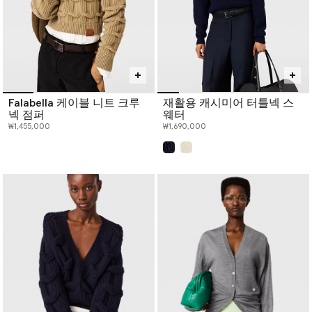
Falabella 케이블 니트 크루
재활용 캐시미어 터틀넥 스
넥 점퍼
웨터
₩1,455,000
₩1,690,000
선택 완료