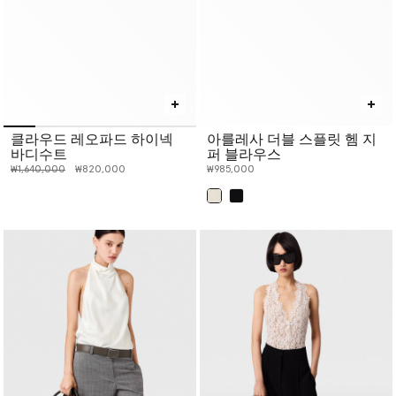
클라우드 레오파드 하이넥
아를레사 더블 스플릿 헴 지
바디수트
퍼 블라우스
인하 전 가격:
인하된 가격:
₩1,640,000
₩820,000
₩985,000
선택 완료