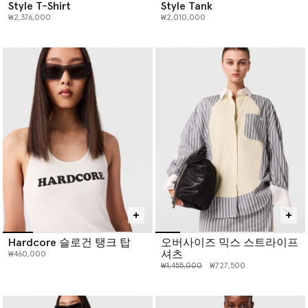
Style T-Shirt
Style Tank
₩2,376,000
₩2,010,000
Hardcore 슬로건 탱크 탑
오버사이즈 믹스 스트라이프
셔츠
₩460,000
인하 전 가격:
인하된 가격:
₩1,455,000
₩727,500