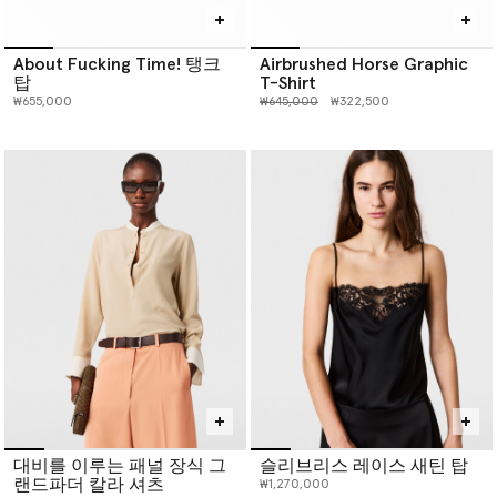
About Fucking Time! 탱크
Airbrushed Horse Graphic
탑
T-Shirt
인하 전 가격:
인하된 가격:
₩655,000
₩645,000
₩322,500
대비를 이루는 패널 장식 그
슬리브리스 레이스 새틴 탑
랜드파더 칼라 셔츠
₩1,270,000