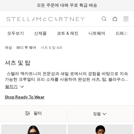
모든 주문에 대해 무료 특급 배송
메인 콘텐츠로 건너뛰기
풋터 콘텐츠로 건너뛰기
모두보기
신제품
코트 & 재킷
니트웨어
드레스
여성
레디 투 웨어
셔츠 & 탑 (63)
셔츠 및 탑
스텔라 맥카트니의 전문성과 새빌 로에서의 경험을 바탕으로 지속
가능한 크루얼티 프리 소재를 사용하여 완성된 셔츠, 탑, 블라우스는
스텔라가 추구하는 친환경 럭셔리 가치를 훼손하지 않으면서도 전
펼치기
체 룩을 보완하는 완벽한 디자인으로 완성됩니다.
Shop Ready To Wear
순수한 오가닉 및 재생 코튼 소재로 제작된 깔끔한 옥스포드 셔츠부
터 은은한 빛으로 반짝이는 삼림친화적인 비스코스로 완성된 실키
필터
한 러닝 셔츠까지, 스텔라 소녀의 룩에 새로운 매력을 더해주는 신
정렬
제품을 만나보세요.
아래에서 셔츠와 탑을 구매하세요. /p