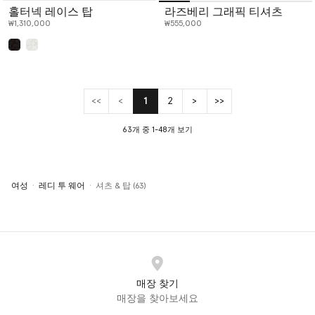
홀터넥 레이스 탑
라즈베리 그래픽 티셔츠
₩1,310,000
₩555,000
선택 완료
<<
<
1
2
>
>>
(current)
63개 중 1-48개 보기
여성
레디 투 웨어
셔츠 & 탑 (63)
매장 찾기
매장을 찾아보세요