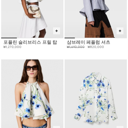
포플린 슬리브리스 프릴 탑
샴브레이 페플럼 셔츠
인하 전 가격:
인하된 가격:
₩1,270,000
₩1,640,000
₩820,000