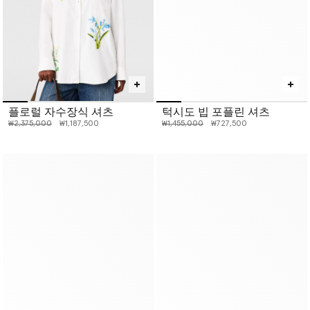
플로럴 자수장식 셔츠
턱시도 빕 포플린 셔츠
인하 전 가격:
인하된 가격:
인하 전 가격:
인하된 가격:
₩2,375,000
₩1,187,500
₩1,455,000
₩727,500