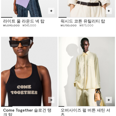
라이트 울 라운드 넥 탑
워시드 코튼 유틸리티 탑
인하 전 가격:
인하된 가격:
인하 전 가격:
인하된 가격:
₩1,090,000
₩545,000
₩1,750,000
₩875,000
Come Together 슬로건 탱
오버사이즈 펄 버튼 새틴 셔
크 탑
츠