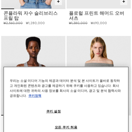
콘플라워 자수 슬리브리스
플로럴 프린트 해머드 오버
프릴 탑
셔츠
인하 전 가격:
인하된 가격:
인하 전 가격:
인하된 가격:
₩2,560,000
₩1,280,000
₩1,380,000
₩690,000
우리는 소셜 미디어 기능의 제공과 데이터 분석 및 본 사이트가 올바로 동작하
고 개인화된 콘텐츠와 광고를 제공하기 위해 쿠키를 사용하고 있습니다. 회사
사이트에 대한 귀하의 사용 정보를 회사의 소셜 미디어, 광고 및 분석 협력사와
공유합니다.
쿠키정책
쿠키 설정
프릴 헴 리브드 탱크 탑
원 숄더 트위스트 랩 탑
인하 전 가격:
인하된 가격:
₩535,000
₩1,200,000
₩600,000
모든 쿠키 허용