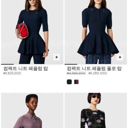
컴팩트 니트 페플럼 탑
컴팩트 니트 페플럼 폴로 탑
인하 전 가격:
인하된 가격:
₩1,825,000
₩2,560,000
₩1,280,000
선택 완료