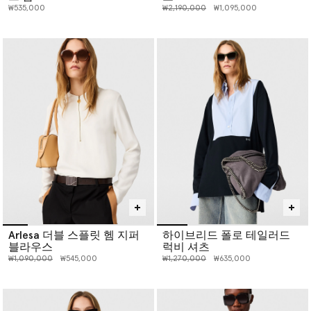
인하 전 가격:
인하된 가격:
₩535,000
₩2,190,000
₩1,095,000
Arlesa 더블 스플릿 헴 지퍼
하이브리드 폴로 테일러드
블라우스
럭비 셔츠
인하 전 가격:
인하된 가격:
인하 전 가격:
인하된 가격:
₩1,090,000
₩545,000
₩1,270,000
₩635,000