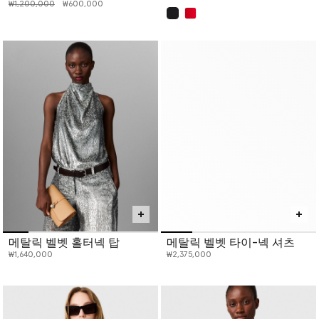
인하 전 가격:
인하된 가격:
₩1,200,000
₩600,000
선택 완료
메탈릭 벨벳 홀터넥 탑
메탈릭 벨벳 타이-넥 셔츠
₩1,640,000
₩2,375,000