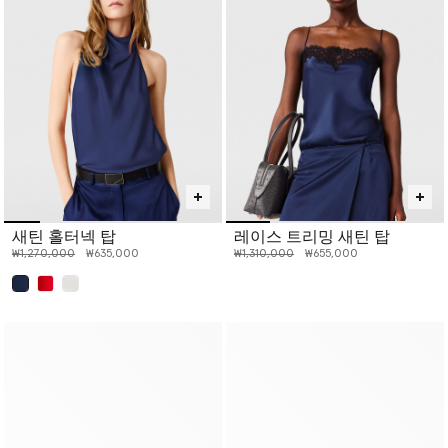
새틴 홀터넥 탑
레이스 트리밍 새틴 탑
인하 전 가격:
인하된 가격:
인하 전 가격:
인하된 가격:
₩1,270,000
₩635,000
₩1,310,000
₩655,000
선택 완료