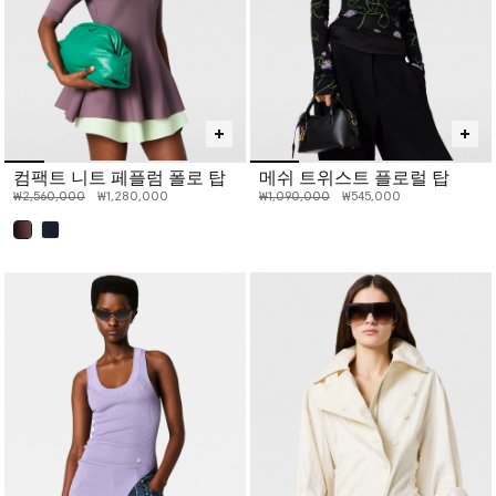
컴팩트 니트 페플럼 폴로 탑
메쉬 트위스트 플로럴 탑
인하 전 가격:
인하된 가격:
인하 전 가격:
인하된 가격:
₩2,560,000
₩1,280,000
₩1,090,000
₩545,000
선택 완료