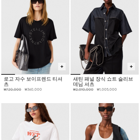
로고 자수 보이프렌드 티셔
새틴 패널 장식 쇼트 슬리브
츠
데님 셔츠
인하 전 가격:
인하된 가격:
인하 전 가격:
인하된 가격:
₩720,000
₩360,000
₩2,010,000
₩1,005,000