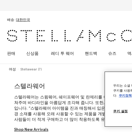
메인 콘텐츠로 건너뛰기
풋터 콘텐츠로 건너뛰기
배송:
대한민국
판매
신상품
레디 투 웨어
핸드백
슈즈
액
여성
Stellawear (7)
스텔라웨어
우리는 소셜 
쿠키를 사용하
다.
쿠키정책
스텔라웨어는 스윔웨어, 쉐이프웨어 및 란제리를 아우르는 혁신적
쳐주며 바디라인을 아름답게 조각해 줍니다. 또한, 각각의 아이템
입니다. “스텔라웨어 아이템을 진과 매칭해서 입은 다음, 그대로 
쿠키 설정
경 소재를 사용해 오래 사용할 수 있는 제품을 개발하고 싶었기 
사람들이 더 적게 구매하고 더 많이 착용하도록 유도하여 지구를 더
Shop New Arrivals