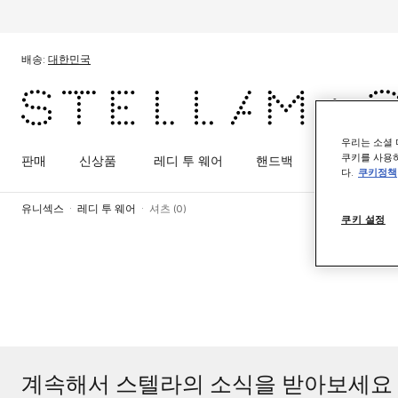
메인 콘텐츠로 건너뛰기
풋터 콘텐츠로 건너뛰기
배송:
대한민국
우리는 소셜 
쿠키를 사용하
판매
신상품
레디 투 웨어
핸드백
슈즈
액
다.
쿠키정책
유니섹스
레디 투 웨어
셔츠 (0)
쿠키 설정
계속해서 스텔라의 소식을 받아보세요