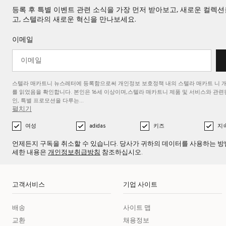
등록 후 특별 이벤트 관련 소식을 가장 먼저 받아보고, 새로운 컬렉
고, 스텔라의 새로운 혁신을 만나보세요.
이메일
스텔라 매카트니 뉴스레터에 등록함으로써 개인정보 보호정책 내의 스텔라 매카트
니 
를
읽었음을 확인합니다. 본인은 16세 이상이며,스텔라 매카트니 제품 및 서비스와 관련된
인, 특별 프로모션을 다루는…
펼치기
여성
adidas
키즈
지
언제든지 구독을 취소할 수 있습니다. 당사가 귀하의 데이터를 사용하는 방
세한 내용은
개인정보취급방침
참조하십시오.
고객서비스
기업 사이트
배송
사이트 맵
교환
채용정보