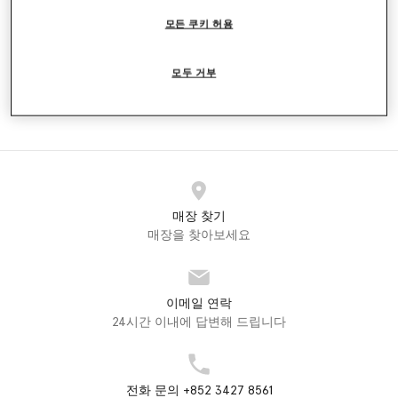
인하 전 가격:
인하된 가격:
인하 전 가격:
인하된 가격:
₩105,000
₩63,000
₩105,000
₩63,000
모든 쿠키 허용
모두 거부
PRE SALE
adidas by Stella McCartney Pre Sale
Accessories (2)
매장 찾기
매장을 찾아보세요
이메일 연락
24시간 이내에 답변해 드립니다
전화 문의 +852 3427 8561