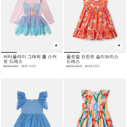
버터플라이 그래픽 튤 스커
플로럴 프린트 슬리브리스
트 드레스
드레스
인하 전 가격:
인하된 가격:
인하 전 가격:
인하된 가격:
₩245,000
₩147,000
₩240,000
₩144,000