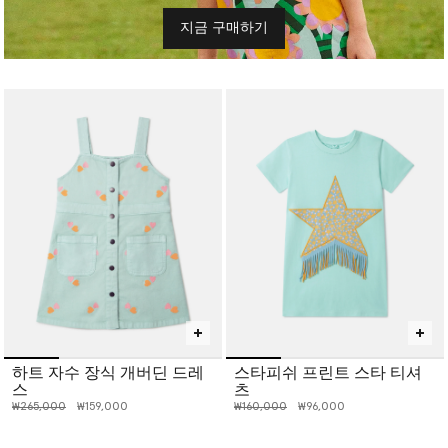
지금 구매하기
하트 자수 장식 개버딘 드레
스타피쉬 프린트 스타 티셔
스
츠
인하 전 가격:
인하된 가격:
인하 전 가격:
인하된 가격:
₩265,000
₩159,000
₩160,000
₩96,000