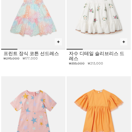
프린트 장식 코튼 선드레스
자수 디테일 슬리브리스 드
레스
인하 전 가격:
인하된 가격:
₩295,000
₩177,000
인하 전 가격:
인하된 가격:
₩355,000
₩213,000