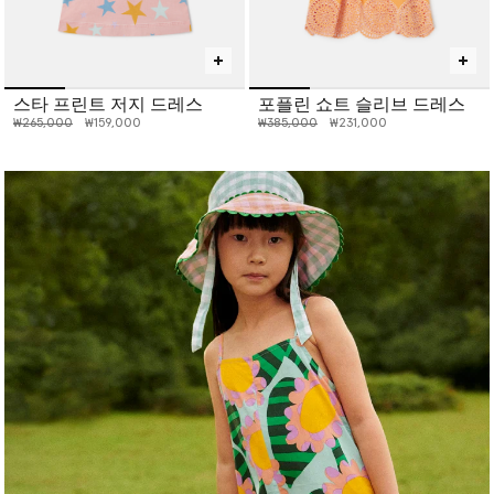
스타 프린트 저지 드레스
포플린 쇼트 슬리브 드레스
인하 전 가격:
인하된 가격:
인하 전 가격:
인하된 가격:
₩265,000
₩159,000
₩385,000
₩231,000