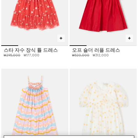
스타 자수 장식 튤 드레스
오프 숄더 러플 드레스
인하 전 가격:
인하된 가격:
인하 전 가격:
인하된 가격:
₩295,000
₩177,000
₩520,000
₩312,000