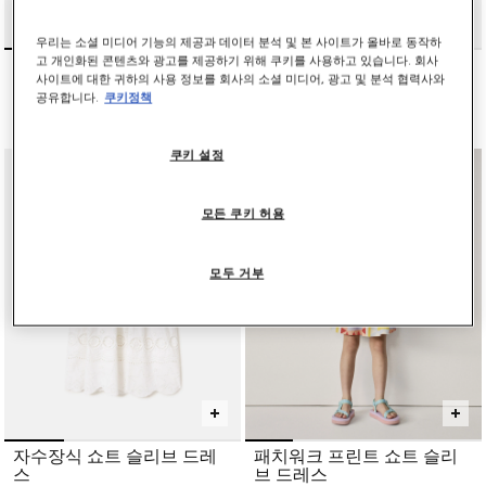
우리는 소셜 미디어 기능의 제공과 데이터 분석 및 본 사이트가 올바로 동작하
고 개인화된 콘텐츠와 광고를 제공하기 위해 쿠키를 사용하고 있습니다. 회사
스트라이프 티어드 맥시 드
플로럴 프린트 퍼프 슬리브
사이트에 대한 귀하의 사용 정보를 회사의 소셜 미디어, 광고 및 분석 협력사와
레스
드레스
공유합니다.
쿠키정책
인하 전 가격:
인하된 가격:
인하 전 가격:
인하된 가격:
₩285,000
₩171,000
₩365,000
₩219,000
쿠키 설정
모든 쿠키 허용
모두 거부
자수장식 쇼트 슬리브 드레
패치워크 프린트 쇼트 슬리
스
브 드레스