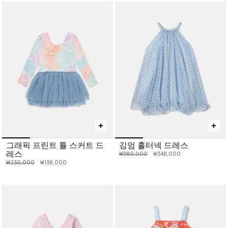
그래픽 프린트 튤 스커트 드
깅엄 홀터넥 드레스
레스
인하 전 가격:
인하된 가격:
₩580,000
₩348,000
인하 전 가격:
인하된 가격:
₩230,000
₩138,000