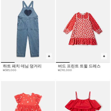
하트 패치 데님 덩거리
버드 프린트 트윌 드레스
₩385,000
₩290,000