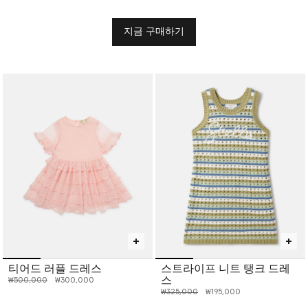
지금 구매하기
티어드 러플 드레스
스트라이프 니트 탱크 드레
스
인하 전 가격:
인하된 가격:
₩500,000
₩300,000
인하 전 가격:
인하된 가격:
₩325,000
₩195,000