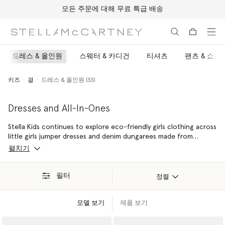
모든 주문에 대해 무료 특급 배송
메인 콘텐츠로 건너뛰기
풋터 콘텐츠로 건너뛰기
드레스 & 올인원
스웨터 & 카디건
티셔츠
팬츠 & 쇼츠
키즈
걸
드레스 & 올인원 (33)
Dresses and All-In-Ones
Stella Kids continues to explore eco-friendly girls clothing across
little girls jumper dresses and denim dungarees made from
organic cotton as well as recycled materials. Discover our entire
펼치기
sustainable range including our bold and bright girls jersey
dresses, made from organic cotton grown without harmful
chemicals.
필터
정렬
모델 보기
제품 보기