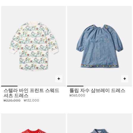
스텔라 바인 프린트 스웨드
튤립 자수 샴브레이 드레스
셔츠 드레스
₩365,000
인하 전 가격:
인하된 가격:
₩220,000
₩132,000