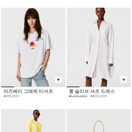
라즈베리 그래픽 티셔츠
롱 슬리브 셔츠 드레스
인하 전 가격:
인하된 가격:
₩555,000
₩1,640,000
₩820,000