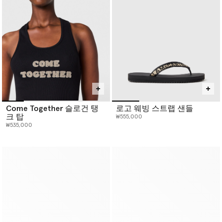
Come Together 슬로건 탱
로고 웨빙 스트랩 샌들
크 탑
₩555,000
₩535,000