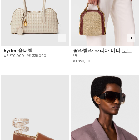
Ryder 숄더백
팔라벨라 라피아 미니 토트
백
인하 전 가격:
인하된 가격:
₩2,670,000
₩1,335,000
₩1,890,000