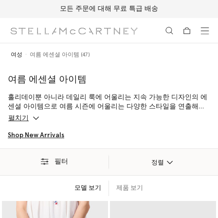
모든 주문에 대해 무료 특급 배송
메인 콘텐츠로 건너뛰기
풋터 콘텐츠로 건너뛰기
여성
여름 에센셜 아이템 (47)
여름 에센셜 아이템
홀리데이뿐 아니라 데일리 룩에 어울리는 지속 가능한 디자인의 에
센셜 아이템으로 여름 시즌에 어울리는 다양한 스타일을 연출해보
세요. 가벼운 캔버스 소재의 새빌 로 테일러링부터 마다가스카르에
펼치기
서 책임있는 소싱을 통해 확보한 라피아를 사용해 수작업으로 완성
된 럭셔리 비건 액세서리에 이르는 다양한 아이템을 선보입니다.
Shop New Arrivals
필터
정렬
모델 보기
제품 보기