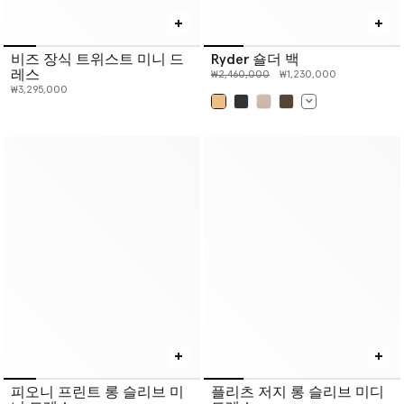
비즈 장식 트위스트 미니 드
Ryder 숄더 백
레스
인하 전 가격:
인하된 가격:
₩2,460,000
₩1,230,000
₩3,295,000
선택 완료
피오니 프린트 롱 슬리브 미
플리츠 저지 롱 슬리브 미디