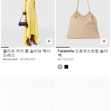
플리츠 저지 롱 슬리브 맥시
Falabella 드로우스트링 숄더
드레스
백
인하 전 가격:
인하된 가격:
₩3,110,000
₩1,555,000
₩1,700,000
선택 완료