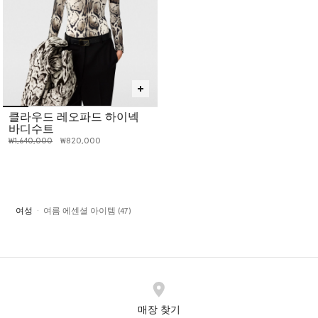
클라우드 레오파드 하이넥
바디수트
인하 전 가격:
인하된 가격:
₩1,640,000
₩820,000
여성
여름 에센셜 아이템 (47)
매장 찾기