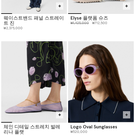
웨이스트밴드 패널 스트레이
Elyse 플랫폼 슈즈
트 진
인하 전 가격:
인하된 가격:
₩1,425,000
₩712,500
₩2,375,000
체인 디테일 스트레치 발레
Logo Oval Sunglasses
리나 플랫
₩520,000