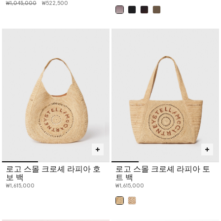
인하 전 가격:
인하된 가격:
₩1,045,000
₩522,500
선택 완료
로고 스몰 크로셰 라피아 호
로고 스몰 크로셰 라피아 토
보 백
트 백
₩1,615,000
₩1,615,000
선택 완료