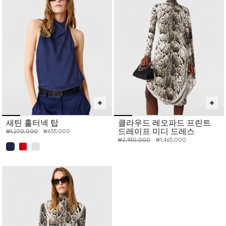
새틴 홀터넥 탑
클라우드 레오파드 프린트
드레이프 미디 드레스
인하 전 가격:
인하된 가격:
₩1,270,000
₩635,000
인하 전 가격:
인하된 가격:
₩2,930,000
₩1,465,000
선택 완료