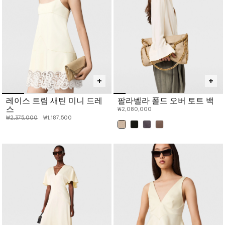
레이스 트림 새틴 미니 드레
팔라벨라 폴드 오버 토트 백
스
₩2,080,000
인하 전 가격:
인하된 가격:
₩2,375,000
₩1,187,500
선택 완료