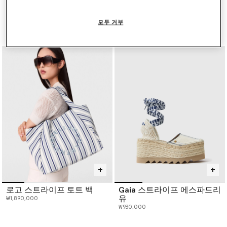
콘플라워 자수 슬리브리스
미드 웨이스트 릴랙스드 커
프릴 탑
브 진
모두 거부
인하 전 가격:
인하된 가격:
인하 전 가격:
인하된 가격:
₩2,560,000
₩1,280,000
₩1,270,000
₩635,000
로고 스트라이프 토트 백
Gaia 스트라이프 에스파드리
유
₩1,890,000
₩930,000