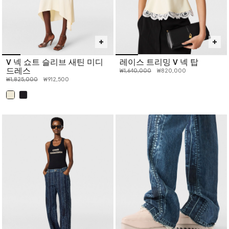
V 넥 쇼트 슬리브 새틴 미디
레이스 트리밍 V 넥 탑
드레스
인하 전 가격:
인하된 가격:
₩1,640,000
₩820,000
인하 전 가격:
인하된 가격:
₩1,825,000
₩912,500
선택 완료