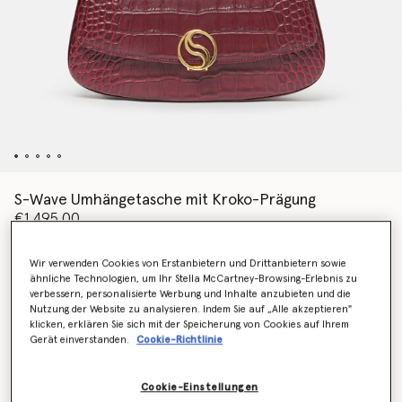
S-Wave Umhängetasche mit Kroko-Prägung
€1,495.00
Wir verwenden Cookies von Erstanbietern und Drittanbietern sowie
ähnliche Technologien, um Ihr Stella McCartney-Browsing-Erlebnis zu
Farbe
Burgunder
verbessern, personalisierte Werbung und Inhalte anzubieten und die
Nutzung der Website zu analysieren. Indem Sie auf „Alle akzeptieren"
klicken, erklären Sie sich mit der Speicherung von Cookies auf Ihrem
ausgewählt
Gerät einverstanden.
Cookie-Richtlinie
Erfahren Sie als Erstes, wenn der Artikel wieder auf
Lager ist
Cookie-Einstellungen
Benachrichtigen Sie mich per E-Mail, wenn das Modell wieder