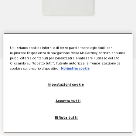
Utilizziamo cookies interni e di terze parti e tecnologie simili per
migliorare l’esperienza di navigazione Stella McCartney, fornire annunci
pubblicitari e contenuti personalizzati e analizzare l’utilizzo del sito.
Cliccando su “Accetto tutti”, l’utente autorizza la memorizzazione dei
Maglietta girocollo con stampa fate
cookies sul proprio dispositivo.
Normativa cookie
Prezzo ridotto da
a
€55.00
€33.00
Impostazioni cookie
Colore
Bianco
Accetta tutti
selezionato
Rifiuta tutti
Seleziona la dimensione