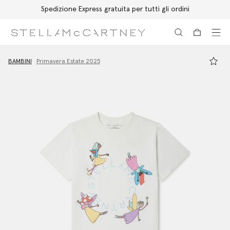
Spedizione Express gratuita per tutti gli ordini
Passa al contenuto principale
Passa al contenuto del footer
BAMBINI
Primavera Estate 2025