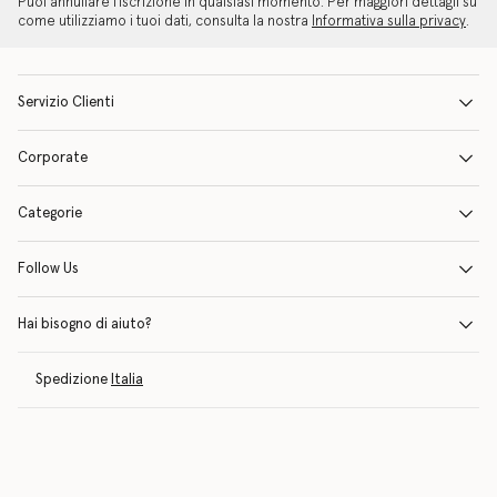
Puoi annullare l'iscrizione in qualsiasi momento. Per maggiori dettagli su
come utilizziamo i tuoi dati, consulta la nostra
Informativa sulla privacy
.
Servizio Clienti
Corporate
Categorie
Follow Us
Hai bisogno di aiuto?
Spedizione
Italia