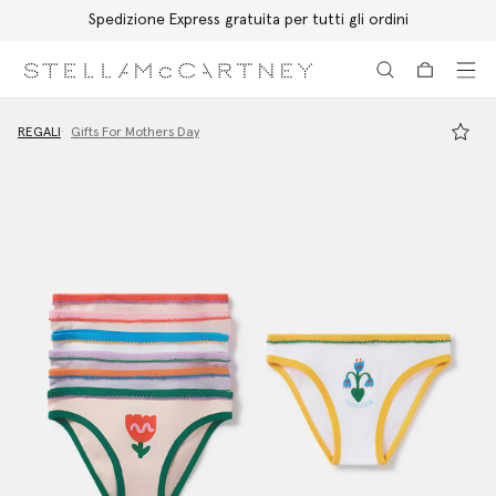
Spedizione Express gratuita per tutti gli ordini
Passa al contenuto principale
Passa al contenuto del footer
REGALI
Gifts For Mothers Day