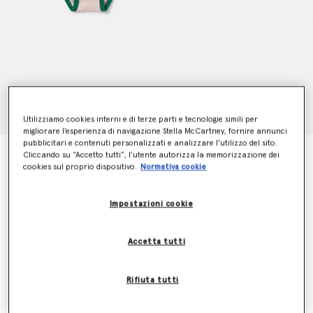
Utilizziamo cookies interni e di terze parti e tecnologie simili per
migliorare l’esperienza di navigazione Stella McCartney, fornire annunci
pubblicitari e contenuti personalizzati e analizzare l’utilizzo del sito.
Confezione da 7 Slip con Fiori Giorni della Settimana
Cliccando su “Accetto tutti”, l’utente autorizza la memorizzazione dei
cookies sul proprio dispositivo.
Normativa cookie
Stampati
Prezzo ridotto da
a
€115.00
€69.00
Impostazioni cookie
Colore
Multicolore
Accetta tutti
selezionato
Rifiuta tutti
Seleziona la dimensione