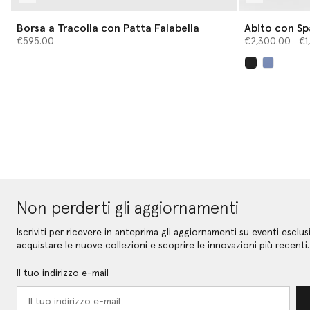
Borsa a Tracolla con Patta Falabella
Abito con Spa
Prezzo ridotto
a
€595.00
€2,300.00
€1
selezionato
Non perderti gli aggiornamenti
Iscriviti per ricevere in anteprima gli aggiornamenti su eventi esclusi
acquistare le nuove collezioni e scoprire le innovazioni più recenti.
Il tuo indirizzo e-mail