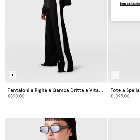
Impostazio
Pantaloni a Righe a Gamba Dritta e Vita
Tote a Spall
Bassa
€890.00
€1,095.00