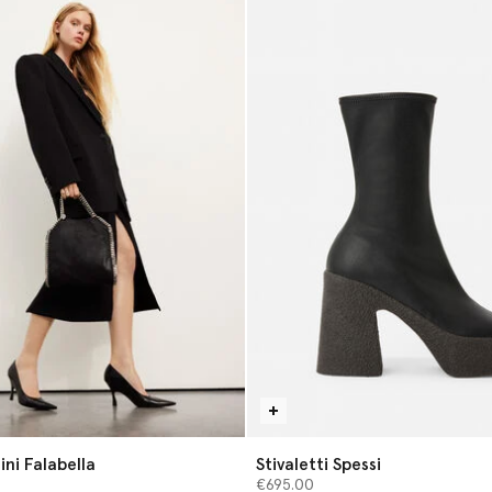
ni Falabella
Stivaletti Spessi
€695.00