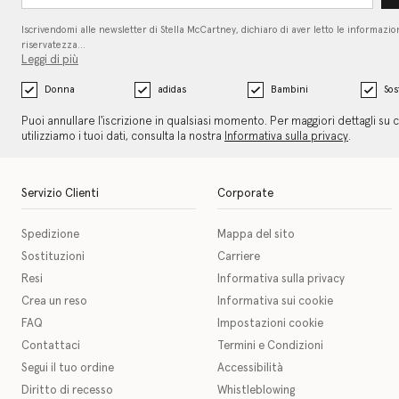
Iscrivendomi alle newsletter di Stella McCartney, dichiaro di aver letto le informazion
riservatezza…
Leggi di più
Donna
adidas
Bambini
Sos
Puoi annullare l'iscrizione in qualsiasi momento. Per maggiori dettagli su
utilizziamo i tuoi dati, consulta la nostra
Informativa sulla privacy
.
Servizio Clienti
Corporate
Spedizione
Mappa del sito
Sostituzioni
Carriere
Resi
Informativa sulla privacy
Crea un reso
Informativa sui cookie
FAQ
Impostazioni cookie
Contattaci
Termini e Condizioni
Segui il tuo ordine
Accessibilità
Diritto di recesso
Whistleblowing