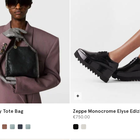
ny Tote Bag
Zeppe Monocrome Elyse Ediz
Limitata
€750.00
selezionato