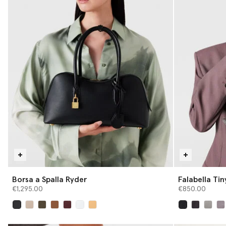
Borsa a Spalla Ryder
Falabella Ti
€1,295.00
€850.00
selezionato
selezionato