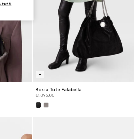
a tutti
Borsa Tote Falabella
€1,095.00
selezionato