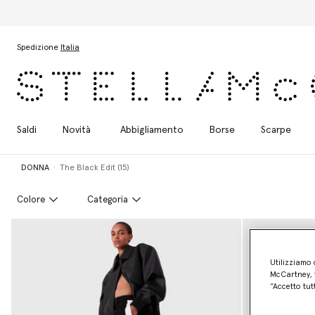
Passa al contenuto principale
Passa al contenuto del footer
Spedizione
Italia
Saldi
Novità
Abbigliamento
Borse
Scarpe
DONNA
The Black Edit (15)
Colore
Categoria
Utilizziamo 
McCartney, f
“Accetto tut