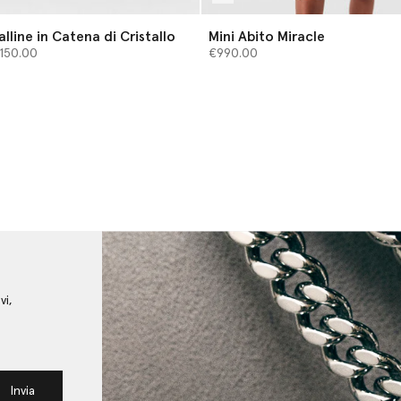
lline in Catena di Cristallo
Mini Abito Miracle
 da
,150.00
€990.00
vi,
Invia