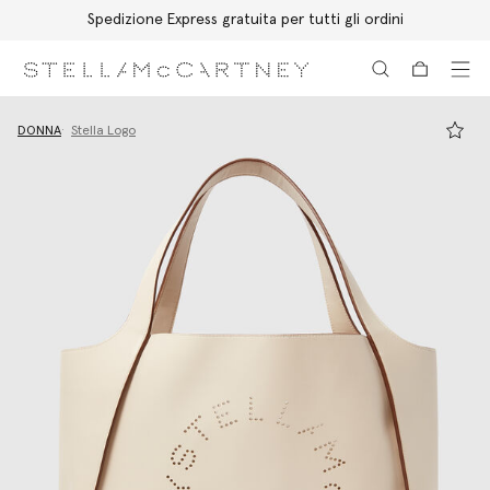
Spedizione Express gratuita per tutti gli ordini
Passa al contenuto principale
Passa al contenuto del footer
DONNA
Stella Logo