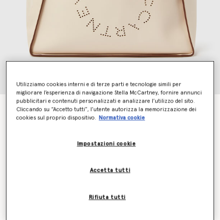
Utilizziamo cookies interni e di terze parti e tecnologie simili per
migliorare l’esperienza di navigazione Stella McCartney, fornire annunci
pubblicitari e contenuti personalizzati e analizzare l’utilizzo del sito.
Borsa tote Logo
Cliccando su “Accetto tutti”, l’utente autorizza la memorizzazione dei
cookies sul proprio dispositivo.
Normativa cookie
€895.00
Impostazioni cookie
Colore
PURE WHITE
Accetta tutti
selezionato
Scopri in anteprima quando sarà di nuovo disponibile
Rifiuta tutti
l’articolo
Inviami un’e-mail quando sarà di nuovo disponibile