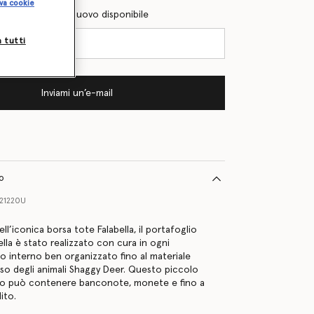
va cookie
l quando sarà di nuovo disponibile
a tutti
Inviami un’e-mail
to
321220U
ell’iconica borsa tote Falabella, il portafoglio
lla è stato realizzato con cura in ogni
uo interno ben organizzato fino al materiale
so degli animali Shaggy Deer. Questo piccolo
gio può contenere banconote, monete e fino a
ito.