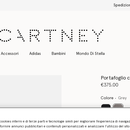
Spedizione Express gratuita per tutti gli ordini
Accessori
Adidas
Bambini
Mondo Di Stella
Portafoglio c
€375.00
Colore
Grey
selezi
cookies interni e di terze parti e tecnologie simili per migliorare l’esperienza di naviga
Scopri in ant
ornire annunci pubblicitari e contenuti personalizzati e analizzare l’utilizzo del sit