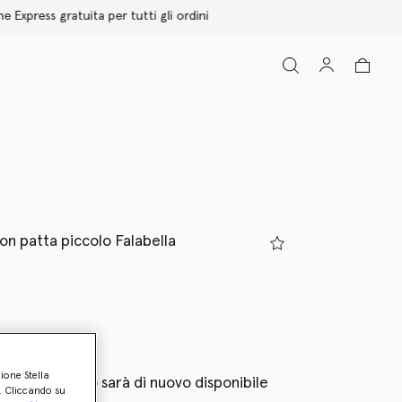
on patta piccolo Falabella
onato
zione Stella
eprima quando sarà di nuovo disponibile
o. Cliccando su