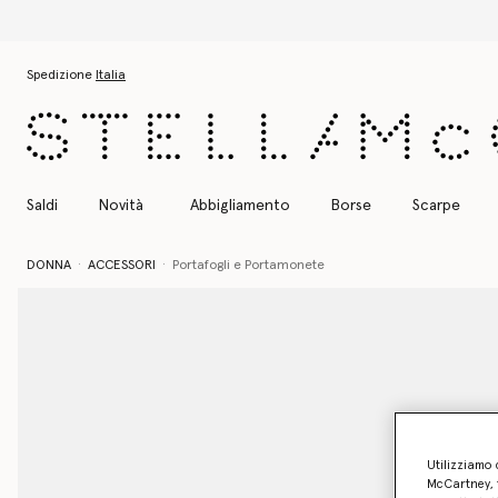
Passa al contenuto principale
Passa al contenuto del footer
Spedizione
Italia
Saldi
Novità
Abbigliamento
Borse
Scarpe
DONNA
ACCESSORI
Portafogli e Portamonete
Utilizziamo 
McCartney, f