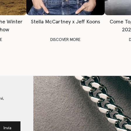
The Winter
Stella McCartney x Jeff Koons
Come To
Show
202
E
DISCOVER MORE
vi,
Invia