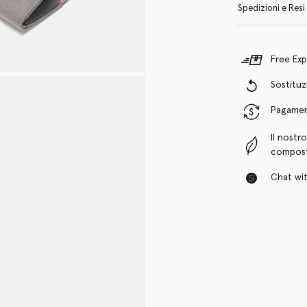
Spedizioni e Resi
Free Exp
Sostituzi
Pagamenti
Il nostr
compost
Chat with