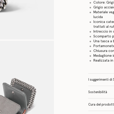
Colore: Grig
Grigio accia
Materiale ve
lucida
Iconica cate
trattati al r
Intreccio in
Scomparto pr
Una tasca a
Portamonete
Chiusura co
Medaglione i
Realizzata in 
I suggerimenti di 
Sostenibilità
Cura del prodotto 