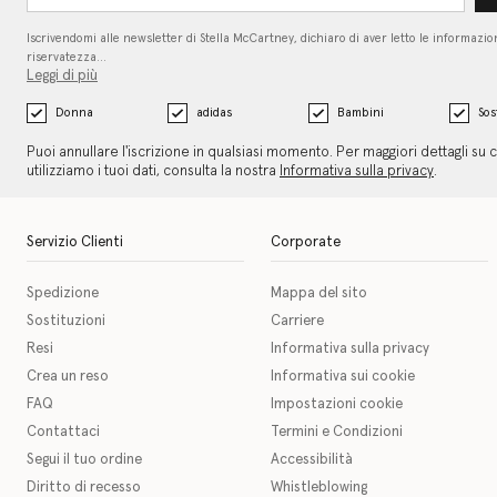
Iscrivendomi alle newsletter di Stella McCartney, dichiaro di aver letto le informazion
riservatezza…
Leggi di più
Donna
adidas
Bambini
Sos
Puoi annullare l'iscrizione in qualsiasi momento. Per maggiori dettagli su
utilizziamo i tuoi dati, consulta la nostra
Informativa sulla privacy
.
Servizio Clienti
Corporate
Spedizione
Mappa del sito
Sostituzioni
Carriere
Resi
Informativa sulla privacy
Crea un reso
Informativa sui cookie
FAQ
Impostazioni cookie
Contattaci
Termini e Condizioni
Segui il tuo ordine
Accessibilità
Diritto di recesso
Whistleblowing