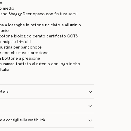
io
io medio
gano Shaggy Deer opaco con finitura semi-
na a losanghe in ottone riciclato e alluminio
utenio
 cotone biologico cerato certificato GOTS
incipale tri-fold
 bustina per banconote
 con chiusura a pressione
n bottone a pressione
n zamac trattato al rutenio con logo inciso
Italia
Stella
e consigli sulla vestibilità