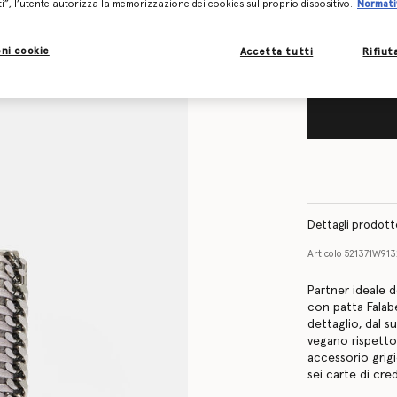
l’articolo
ti”, l’utente autorizza la memorizzazione dei cookies sul proprio dispositivo.
Normati
Inviami un’e-mai
ni cookie
Accetta tutti
Rifiut
Dettagli prodot
Articolo
521371W91
Partner ideale d
con patta Falabe
dettaglio, dal s
vegano rispetto
accessorio gri
sei carte di cred