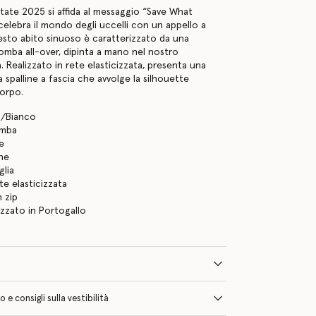
state 2025 si affida al messaggio “Save What
celebra il mondo degli uccelli con un appello a
esto abito sinuoso è caratterizzato da una
mba all-over, dipinta a mano nel nostro
a. Realizzato in rete elasticizzata, presenta una
 spalline a fascia che avvolge la silhouette
corpo.
o/Bianco
omba
ne
he
glia
te elasticizzata
 zip
izzato in Portogallo
e consigli sulla vestibilità