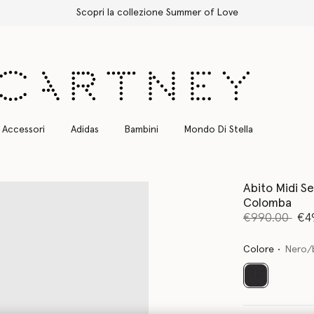
Spedizione Express gratuita per tutti gli ordini
Accessori
Adidas
Bambini
Mondo Di Stella
Abito Midi S
Colomba
Prezzo ridot
a
€990.00
€4
Colore
Nero/
selezionato