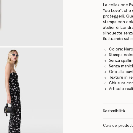
La collezione E
You Love”, che 
proteggerli. Qu
stampa con colo
atelier di Londr
silhouette senza
fluttuando sul 
Colore: Ner
Stampa col
Senza spalli
Senza manic
Orlo alla cavi
Texture in re
Chiusura con
Articolo real
Sostenibilità
Cura del prodotto 