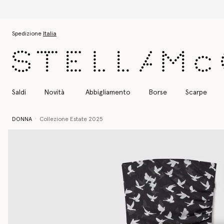
Passa al contenuto principale
Passa al contenuto del footer
Spedizione
Italia
Saldi
Novità
Abbigliamento
Borse
Scarpe
DONNA
Collezione Estate 2025