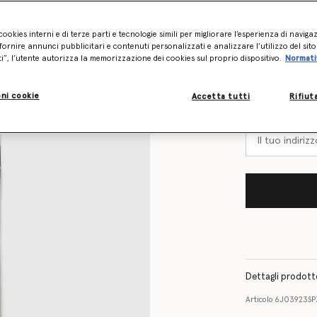
cookies interni e di terze parti e tecnologie simili per migliorare l’esperienza di naviga
ornire annunci pubblicitari e contenuti personalizzati e analizzare l’utilizzo del sit
Tabella delle tag
ti”, l’utente autorizza la memorizzazione dei cookies sul proprio dispositivo.
Normati
Scopri in ant
l’articolo
ni cookie
Accetta tutti
Rifiut
Inviami un’e-mai
Dettagli prodot
Articolo
6J03923S