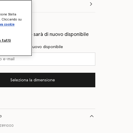
Seleziona la dimensione (Italian)
zione Stella
o. Cliccando su
lie
va cookie
eprima quando sarà di nuovo disponibile
a tutti
l quando sarà di nuovo disponibile
Seleziona la dimensione
to
PZ891000