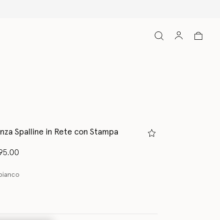
enza Spalline in Rete con Stampa
to da
95.00
bianco