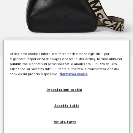
Utilizziamo cookies interni e di terze parti e tecnologie simili per
migliorare l’esperienza di navigazione Stella McCartney, fornire annunci
pubblicitari e contenuti personalizzati e analizzare l’utilizzo del sito.
Borsa a Tracolla con Logo
Cliccando su “Accetto tutti”, l’utente autorizza la memorizzazione dei
€795.00
cookies sul proprio dispositivo.
Normativa cookie
Impostazioni cookie
Colore
Nero
Accetta tutti
selezionato
Scopri in anteprima quando sarà di nuovo disponibile
Rifiuta tutti
l’articolo
Inviami un’e-mail quando sarà di nuovo disponibile