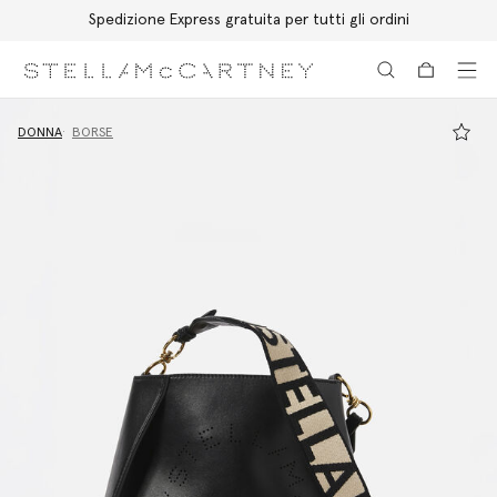
Spedizione Express gratuita per tutti gli ordini
Passa al contenuto principale
Passa al contenuto del footer
DONNA
BORSE