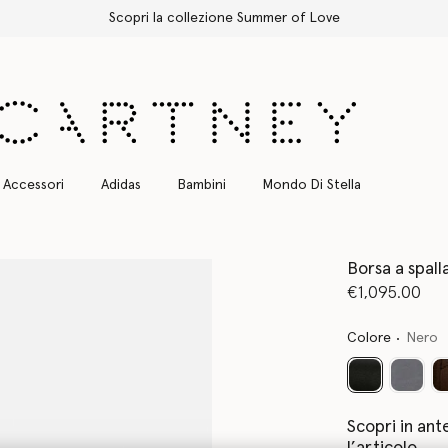
Spedizione Express gratuita per tutti gli ordini
Accessori
Adidas
Bambini
Mondo Di Stella
Borsa a spal
€1,095.00
Colore
Nero
selezionato
Scopri in ant