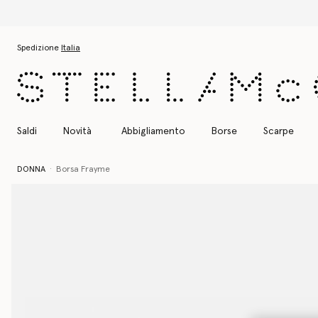
Passa al contenuto principale
Passa al contenuto del footer
Spedizione
Italia
Saldi
Novità
Abbigliamento
Borse
Scarpe
DONNA
Borsa Frayme