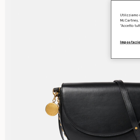
Utilizziamo 
McCartney, f
“Accetto tut
Impostazio