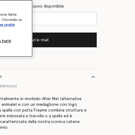
l quando sarà di nuovo disponibile
zione Stella
o. Cliccando su
va cookie
Inviami un’e-mail
a tutti
to
8391000U
tralmente in morbido Alter Mat (alternativa
le animale) e con un medaglione con logo
 a spalla con patta Frayme combina struttura e
sere indossata a tracolla o a spalla ed è
aratterizzata dalla nostra iconica catena
inio.