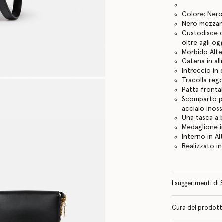
Colore: Ner
Nero mezza
Custodisce c
oltre agli og
Morbido Alter
Catena in al
Intreccio in
Tracolla rego
Patta fronta
Scomparto pr
acciaio inoss
Una tasca a 
Medaglione i
Interno in A
Realizzato in 
I suggerimenti di 
Cura del prodotto 