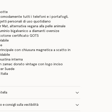
o
notte
omodamente tutti i telefoni e i portafogli,
getti personali di uso quotidiano
 Mat, alternativa vegana alla pelle animale
luminio bigalvanico a diamanti oversize
 cotone certificato GOTS
labile
le
incipale con chiusura magnetica a scatto in
idabile
bustina interna
n zamac dorato vintage con logo inciso
lter Suede
Italia
Stella
e consigli sulla vestibilità