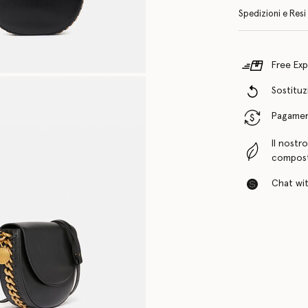
Spedizioni e Resi
Free Exp
Sostituzi
Pagamenti
Il nostr
compost
Chat with