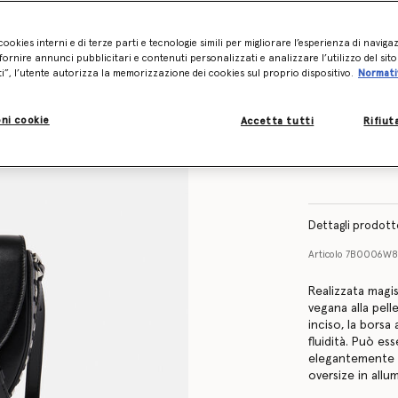
l’articolo
Inviami un’e-mai
cookies interni e di terze parti e tecnologie simili per migliorare l’esperienza di naviga
ornire annunci pubblicitari e contenuti personalizzati e analizzare l’utilizzo del sit
ti”, l’utente autorizza la memorizzazione dei cookies sul proprio dispositivo.
Normati
ni cookie
Accetta tutti
Rifiut
Dettagli prodot
Articolo
7B0006W8
Realizzata magis
vegana alla pel
inciso, la borsa
fluidità. Può es
elegantemente c
oversize in allum