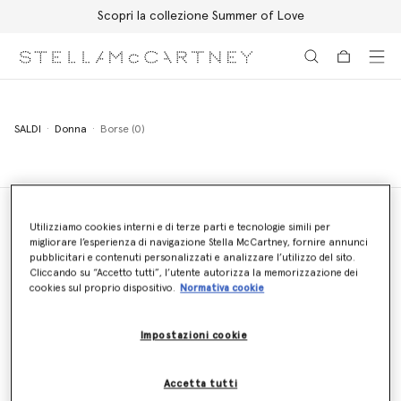
Scopri la collezione Summer of Love
Passa al contenuto principale
Passa al contenuto del footer
SALDI
Donna
Borse (0)
Utilizziamo cookies interni e di terze parti e tecnologie simili per
migliorare l’esperienza di navigazione Stella McCartney, fornire annunci
Localizzatore di negozi
pubblicitari e contenuti personalizzati e analizzare l’utilizzo del sito.
Trova un negozio
Cliccando su “Accetto tutti”, l’utente autorizza la memorizzazione dei
cookies sul proprio dispositivo.
Normativa cookie
Impostazioni cookie
Inviaci un'email
Rispondiamo entro 24 ore
Accetta tutti