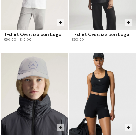
T-shirt Oversize con Logo
T-shirt Oversize con Logo
Prezzo ridotto da
a
€80.00
€48.00
€80.00