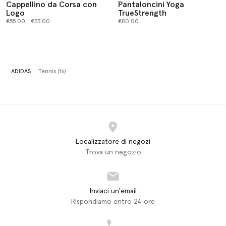
Cappellino da Corsa con
Pantaloncini Yoga
Logo
TrueStrength
Prezzo ridotto da
a
€55.00
€33.00
€80.00
ADIDAS
Tennis (16)
Localizzatore di negozi
Trova un negozio
Inviaci un'email
Rispondiamo entro 24 ore