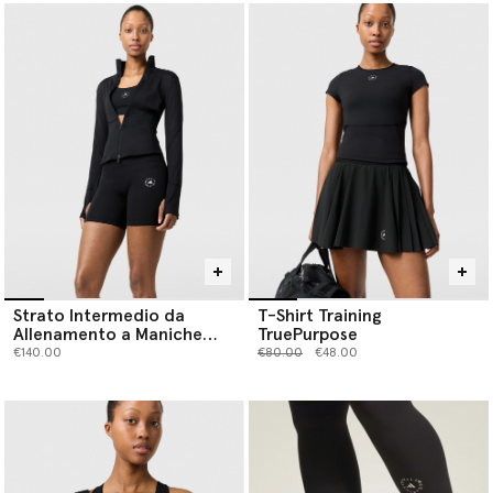
Strato Intermedio da
T-Shirt Training
Allenamento a Maniche
TruePurpose
Lunghe TruePurpose
Prezzo ridotto da
a
€140.00
€80.00
€48.00