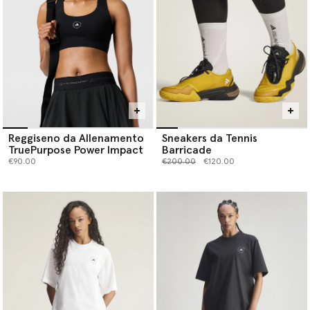
Reggiseno da Allenamento
Sneakers da Tennis
TruePurpose Power Impact
Barricade
Prezzo ridotto da
a
€90.00
€200.00
€120.00