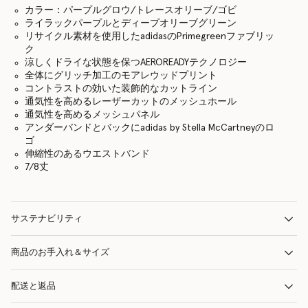
カラー：パープルグロウ/トレースオリーブ/ゴビ
ライラックパープルとディープオリーブグリーン
リサイクル素材を使用したadidasのPrimegreenファブリッ
ク
涼しくドライな状態を保つAEROREADYテクノロジー
全体にグリッチ加工のモアレウッドプリント
コントラストの効いた装飾的なカットライン
通気性を高めるレーザーカットのメッシュホール
通気性を高めるメッシュパネル
アンダーバンドとバックにadidas by Stella McCartneyのロ
ゴ
伸縮性のあるウエストバンド
7/8丈
サステナビリティ
商品のお手入れ＆サイズ
配送と返品