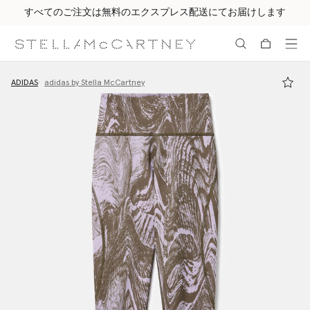
すべてのご注文は無料のエクスプレス配送にてお届けします
メインへ戻る
最後へ移動する
ADIDAS
adidas by Stella McCartney