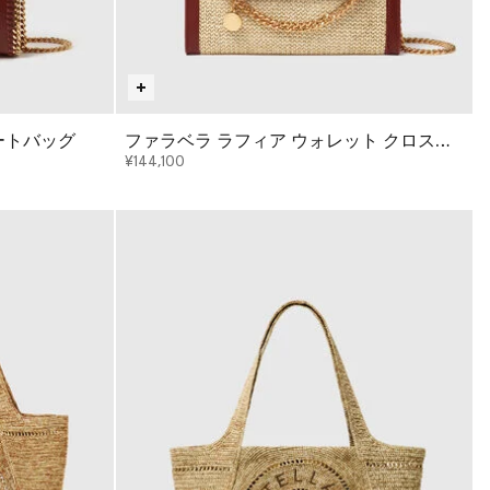
ートバッグ
ファラベラ ラフィア ウォレット クロスボ
ディバッグ
¥144,100