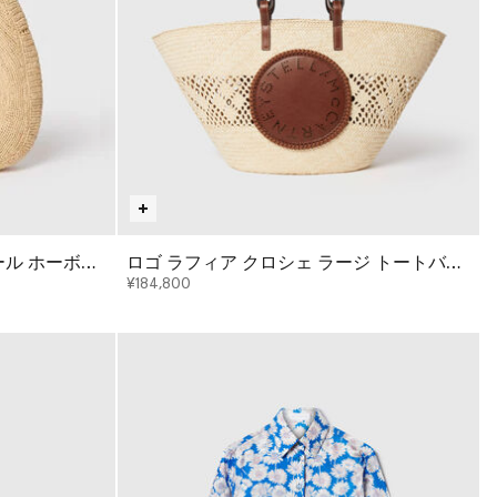
ール ホーボー
ロゴ ラフィア クロシェ ラージ トートバッ
グ
¥184,800