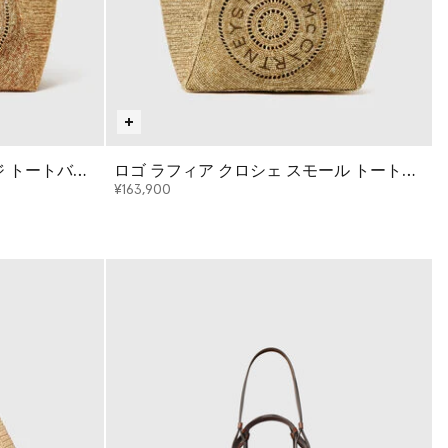
ジ トートバッ
ロゴ ラフィア クロシェ スモール トートバ
ッグ
¥163,900