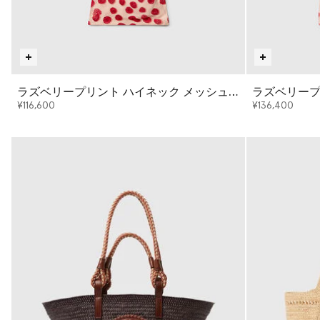
ラズベリープリント ハイネック メッシュ
ラズベリー
トップ
ト
¥116,600
¥136,400