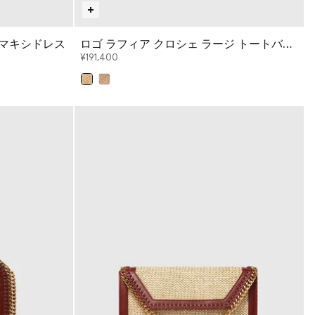
ュマキシドレス
ロゴ ラフィア クロシェ ラージ トートバッ
グ
¥191,400
選択