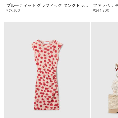
ブルーティット グラフィック タンクトッ
ファラベラ 
プ
トバッグ
¥69,300
¥244,200