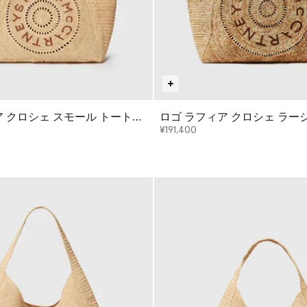
ア クロシェ スモール トートバ
ロゴ ラフィア クロシェ ラー
グ
¥191,400