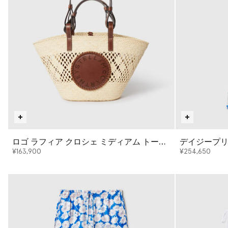
ロゴ ラフィア クロシェ ミディアム トート
デイジープリ
バッグ
ィドレス
¥163,900
¥254,650