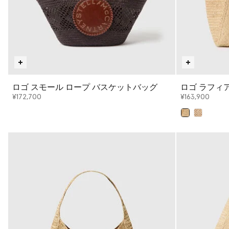
ロゴ スモール ロープ バスケットバッグ
ロゴ ラフィ
ッグ
¥172,700
¥163,900
選択