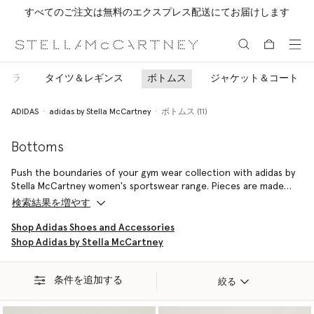
すべてのご注文は無料のエクスプレス配送にてお届けします
メインへ戻る
最後へ移動する
ツブラ
タイツ＆レギンス
ボトムス
ジャケット＆コート
ADIDAS
adidas by Stella McCartney
ボトムス (11)
Bottoms
Push the boundaries of your gym wear collection with adidas by
Stella McCartney women's sportswear range. Pieces are made
from post-industrial and post-consumer waste like plastic
検索結果を増やす
bottles – empowering the highest-impact performance with the
lowest impact on the planet.
Shop Adidas Shoes and Accessories
Shop Adidas by Stella McCartney
条件を追加する
絞る