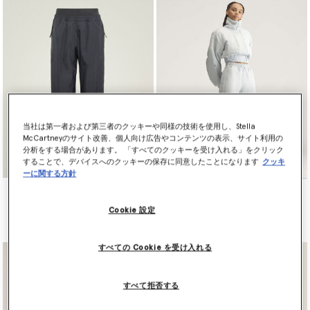
当社は第一者および第三者のクッキーや同様の技術を使用し、Stella
McCartneyのサイト改善、個人向け広告やコンテンツの表示、サイト利用の
分析をする場合があります。 「すべてのクッキーを受け入れる」をクリック
することで、デバイスへのクッキーの保存に同意したことになります
クッキ
ーに関する方針
adidas by Stella McCartney
adidas by Stella McCartney
ジップ トラック パンツ
スポーツ ワイドレッグ パン
Cookie 設定
ツ
¥18,700
¥22,000
すべての Cookie を受け入れる
すべて拒否する