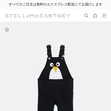
すべてのご注文は無料のエクスプレス配送にてお届けします
メインへ戻る
最後へ移動する