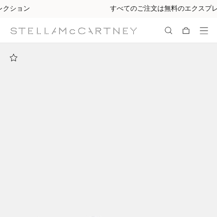
すべてのご注文は無料のエクスプレス配送にてお届けします
メインへ戻る
最後へ移動する