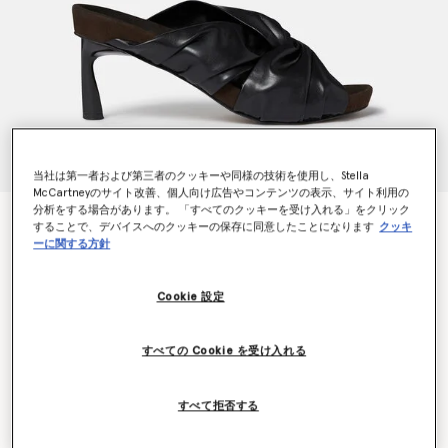
当社は第一者および第三者のクッキーや同様の技術を使用し、Stella
McCartneyのサイト改善、個人向け広告やコンテンツの表示、サイト利用の
分析をする場合があります。 「すべてのクッキーを受け入れる」をクリック
テラ ツイスト オルター マット ミュール
することで、デバイスへのクッキーの保存に同意したことになります
クッキ
¥122,100
ーに関する方針
Cookie 設定
カラー
ミッドナイトブラック
すべての Cookie を受け入れる
選択
すべて拒否する
サイズを選択 (Italian)