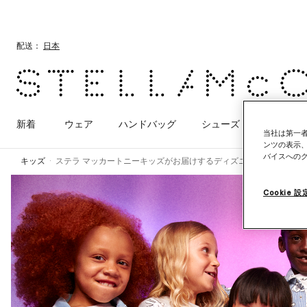
メインへ戻る
最後へ移動する
配送：
日本
新着
ウェア
ハンドバッグ
シューズ
アクセサ
当社は第一者
ンツの表示
バイスへの
キッズ
ステラ マッカートニーキッズがお届けするディズニー ファンタジアの世
Cookie 設