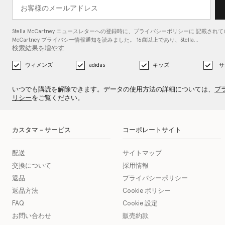
Stella McCartney ニュースレターへの登録時に、
プライバシーポリシーに
記載されている
McCartney プライバシー情報通知を読みました。 16歳以上であり、Stella…
検索結果を増やす
ウィメンズ
adidas
キッズ
サ
いつでも購読を解除できます。データの使用方法の詳細については、
プ
リシー
をご覧ください。
カスタマ－サービス
コーポレートサイト
配送
サイトマップ
交換について
採用情報
返品
プライバシーポリシー
返品方法
Cookie ポリシー
FAQ
Cookie 設定
お問い合わせ
販売約款